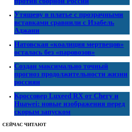
против сборной России
Утяшеву в платье с прозрачными
вставками сравнили с Изабель
Аджани
Натовская «коалиция мертвецов»
осталась без «паровозов»
Создан максимально точный
прогноз продолжительности жизни
россиян
Кроссовер Luxeed RX от Chery и
Huawei: новые изображения перед
скорым запуском
СЕЙЧАС ЧИТАЮТ