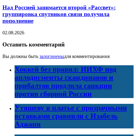
Над Россией занимается второй «Рассвет»:
группировка спутников связи получила
пополнение
02.08.2026
Оставить комментарий
Вы должны быть
залогинены
для комментирования
Хоккей без правил: ИИХФ под
аплодисменты скандинавов и
прибалтов продлила санкции
против сборной России
Утяшеву в платье с прозрачными
вставками сравнили с Изабель
Аджани