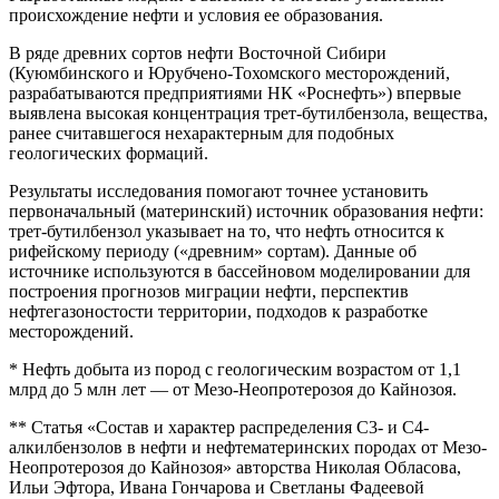
происхождение нефти и условия ее образования.
В ряде древних сортов нефти Восточной Сибири
(Куюмбинского и Юрубчено-Тохомского месторождений,
разрабатываются предприятиями НК «Роснефть») впервые
выявлена высокая концентрация трет-бутилбензола, вещества,
ранее считавшегося нехарактерным для подобных
геологических формаций.
Результаты исследования помогают точнее установить
первоначальный (материнский) источник образования нефти:
трет-бутилбензол указывает на то, что нефть относится к
рифейскому периоду («древним» сортам). Данные об
источнике используются в бассейновом моделировании для
построения прогнозов миграции нефти, перспектив
нефтегазоностости территории, подходов к разработке
месторождений.
* Нефть добыта из пород с геологическим возрастом от 1,1
млрд до 5 млн лет — от Мезо-Неопротерозоя до Кайнозоя.
** Статья «Состав и характер распределения С3- и С4-
алкилбензолов в нефти и нефтематеринских породах от Мезо-
Неопротерозоя до Кайнозоя» авторства Николая Обласова,
Ильи Эфтора, Ивана Гончарова и Светланы Фадеевой