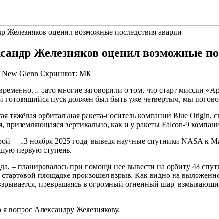
др Железняков оценил возможные последствия аварии
ксандр Железняков оценил возможные по
Скриншот: МК
евременно… Зато многие заговорили о том, что старт миссии «Ар
орой готовящийся пуск должен был быть уже четвертым, мы пого
 тяжёлая орбитальная ракета-носитель компании Blue Origin, 
ая, приземляющаяся вертикально, как и у ракеты Falcon-9 компан
ой – 13 ноября 2025 года, выведя научные спутники NASA к Марс
вшую первую ступень.
да, – планировалось при помощи нее вывести на орбиту 48 спу
 стартовой площадке произошел взрыв. Как видно на выложенном
 взрывается, превращаясь в огромный огненный шар, взмывающи
я вопрос Александру Железнякову.