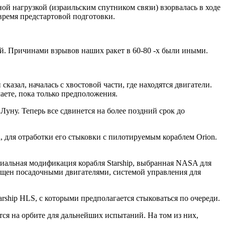
ой нагрузкой (израильским спутником связи) взорвалась в ходе
 время предстартовой подготовки.
лей. Причинами взрывов наших ракет в 60-80 -х были иными.
казал, началась с хвостовой части, где находятся двигатели.
маете, пока только предположения.
Луну. Теперь все сдвинется на более поздний срок до
 для отработки его стыковки с пилотируемым кораблем Orion.
циальная модификация корабля Starship, выбранная NASA для
нащен посадочными двигателями, системой управления для
arship HLS, с которыми предполагается стыковаться по очереди.
тся на орбите для дальнейших испытаний. На том из них,