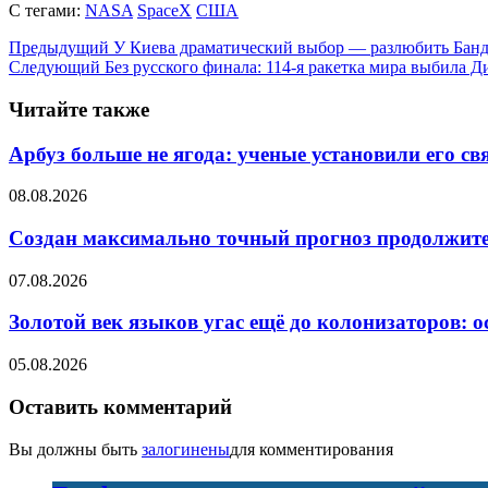
С тегами:
NASA
SpaceX
США
Предыдущий
У Киева драматический выбор — разлюбить Банде
Следующий
Без русского финала: 114-я ракетка мира выбила 
Читайте также
Арбуз больше не ягода: ученые установили его св
08.08.2026
Создан максимально точный прогноз продолжите
07.08.2026
Золотой век языков угас ещё до колонизаторов: о
05.08.2026
Оставить комментарий
Вы должны быть
залогинены
для комментирования