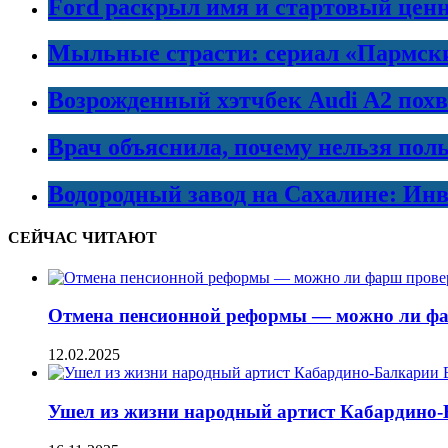
Ford раскрыл имя и стартовый ценн
Мыльные страсти: сериал «Пармски
Возрожденный хэтчбек Audi A2 пох
Врач объяснила, почему нельзя пол
Водородный завод на Сахалине: Инв
СЕЙЧАС ЧИТАЮТ
Отмена пенсионной реформы — можно ли фа
12.02.2025
Ушел из жизни народный артист Кабардино