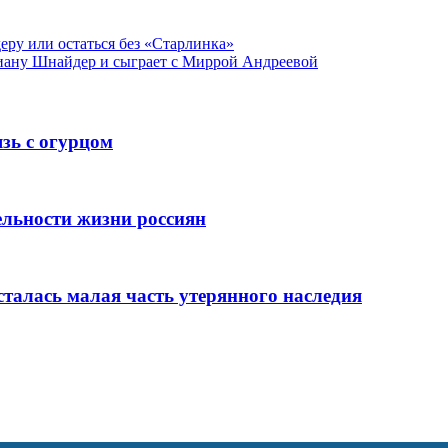
ру или остаться без «Старлинка»
Диану Шнайдер и сыграет с Миррой Андреевой
язь с огурцом
льности жизни россиян
сталась малая часть утерянного наследия