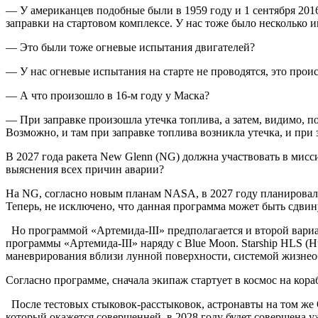
— У американцев подобные были в 1959 году и 1 сентября 2016 
заправки на стартовом комплексе. У нас тоже было несколько 
— Это были тоже огневые испытания двигателей?
— У нас огневые испытания на старте не проводятся, это прои
— А что произошло в 16-м году у Маска?
— При заправке произошла утечка топлива, а затем, видимо, пос
Возможно, и там при заправке топлива возникла утечка, и при 
В 2027 года ракета New Glenn (NG) должна участвовать в мисс
выяснения всех причин аварии?
На NG, согласно новым планам NASA, в 2027 году планировало
Теперь, не исключено, что данная программа может быть сдвин
Но программой «Артемида-III» предполагается и второй вариан
программы «Артемида-III» наряду с Blue Moon. Starship HLS 
маневрирования вблизи лунной поверхности, системой жизнеоб
Согласно программе, сначала экипаж стартует в космос на кора
После тестовых стыковок-расстыковок, астронавты на том же O
который окажется совершенней, в 2028 году будет совершена 