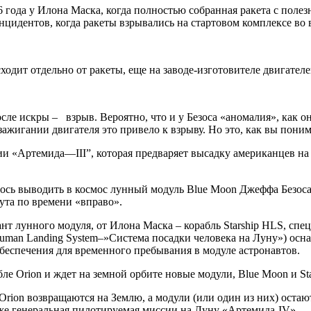
года у Илона Маска, когда полностью собранная ракета с полезн
инцидентов, когда ракеты взрывались на стартовом комплексе во
сходит отдельно от ракеты, еще на заводе-изготовителе двигате
ле искры – взрыв. Вероятно, что и у Безоса «аномалия», как он с
зажигании двигателя это привело к взрыву. Но это, как вы пони
ии «Артемида—III”, которая предваряет высадку американцев на 
сь выводить в космос лунный модуль Blue Moon Джеффа Безоса,
ута по времени «вправо».
т лунного модуля, от Илона Маска – корабль Starship HLS, спе
(Human Landing System–»Система посадки человека на Луну») ос
еспечения для временного пребывания в модуле астронавтов.
бле Orion и ждет на земной орбите новые модули, Blue Moon и St
rion возвращаются на Землю, а модули (или один из них) остаю
уже генеральная пилотируемая миссии на Луну «Артемида-IV».