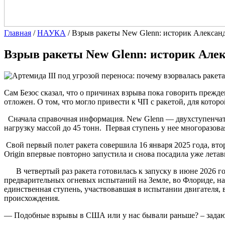
Главная
/
НАУКА
/
Взрыв ракеты New Glenn: историк Алексан
Взрыв ракеты New Glenn: историк Але
Сам Безос сказал, что о причинах взрыва пока говорить прежд
отложен. О том, что могло привести к ЧП с ракетой, для кот
Сначала справочная информация. New Glenn — двухступенчатая
нагрузку массой до 45 тонн. Первая ступень у нее многоразов
Свой первый полет ракета совершила 16 января 2025 года, втор
Origin впервые повторно запустила и снова посадила уже лета
В четвертый раз ракета готовилась к запуску в июне 2026 го
предварительных огневых испытаний на Земле, во Флориде, на
единственная ступень, участвовавшая в испытании двигателя,
происхождения.
— Подобные взрывы в США или у нас бывали раньше? – задаю 