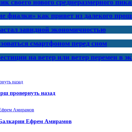
ик своего нового среднеразмерного пика
е фиалки» как привет из далекого прош
вастал завидной экономичностью
ьзоваться смартфоном перед сном
естиции на ветер или ветер перемен в э
рш провернуть назад
-Балкарии Ефрем Амирамов