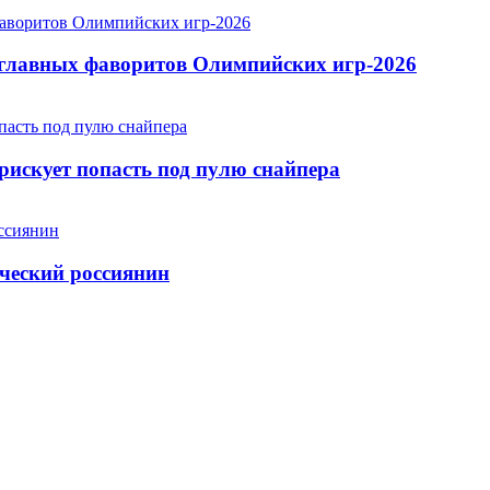
 главных фаворитов Олимпийских игр-2026
рискует попасть под пулю снайпера
ический россиянин