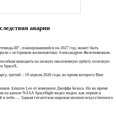
следствия аварии
темида-III”,
планировавшийся на 2027 год, может быть
ворили с историком космонавтики Александром Железняковым.
способная выводить на низкую околоземную орбиту полезную
ии SpaceX.
у, третий – 19 апреля 2026 года, во время которого Blue
тников Amazon Leo от компании Джеффа Безоса. Но во время
 на канале NASA Spaceflight видео видно, как первая и
й в небо…. Эдакая гигантская шаровая молния искусственного