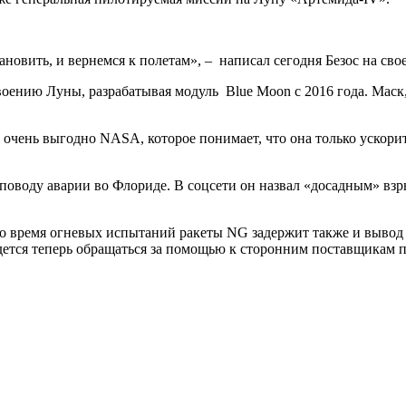
новить, и вернемся к полетам», – написал сегодня Безос на сво
воению Луны, разрабатывая модуль Blue Moon с 2016 года. Маск
 очень выгодно NASA, которое понимает, что она только ускор
поводу аварии во Флориде. В соцсети он назвал «досадным» взр
во время огневых испытаний ракеты NG задержит также и вывод
идется теперь обращаться за помощью к сторонним поставщикам 