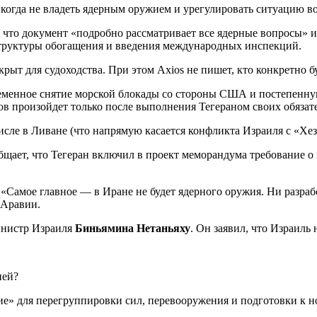
икогда не владеть ядерным оружием и урегулировать ситуацию во
что документ «подробно рассматривает все ядерные вопросы» 
структуры обогащения и введения международных инспекций.
рыт для судоходства. При этом Axios не пишет, кто конкретно б
еменное снятие морской блокады со стороны США и постепенну
ов произойдет только после выполнения Тегераном своих обязате
исле в Ливане (что напрямую касается конфликта Израиля с «Хез
общает, что Тегеран включил в проект меморандума требование о
«Самое главное — в Иране не будет ядерного оружия. Ни разраб
 Аравии.
инистр Израиля
Биньямина Нетаньяху
. Он заявил, что Израиль
ней?
е» для перегруппировки сил, перевооружения и подготовки к н