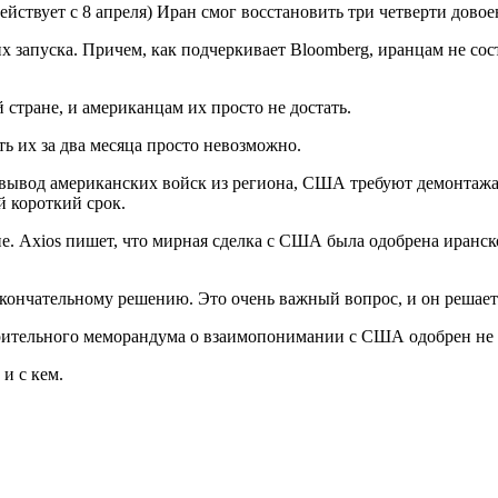
йствует с 8 апреля) Иран смог восстановить три четверти довое
 их запуска. Причем, как подчеркивает Bloomberg, иранцам не со
 стране, и американцам их просто не достать.
ть их за два месяца просто невозможно.
 вывод американских войск из региона, США требуют демонтаж
й короткий срок.
е. Axios пишет, что мирная сделка с США была одобрена иранск
ончательному решению. Это очень важный вопрос, и он решает
дварительного меморандума о взаимопонимании с США одобрен не
и с кем.