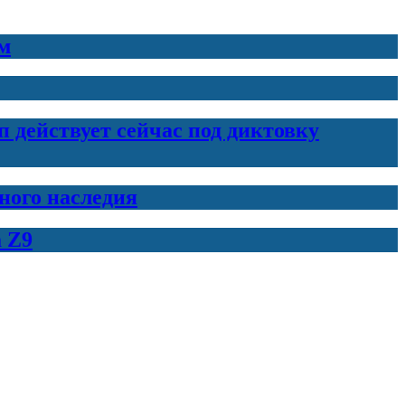
м
 действует сейчас под диктовку
нного наследия
 Z9