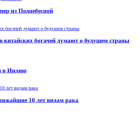
пер из Поднебесной
в китайских богачей думают о будущем страны
я в Индию
лижайшие 10 лет видам рака