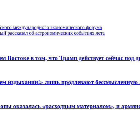
гского международного экономического форума
ый рассказал об астрономических событиях лета
Востоке в том, что Трамп действует сейчас под д
леднем издыхании!» лишь продлевают бессмысленну
пы оказалась «расходным материалом», и армянск