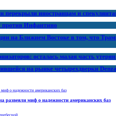
н перекрыли иностранцам и спекулянта
и против Инфантино
и на Ближнем Востоке в том, что Трамп
онизаторов: осталась малая часть утеря
лившейся на рынке четырехдверки Denza
на развеяли миф о надежности американских баз