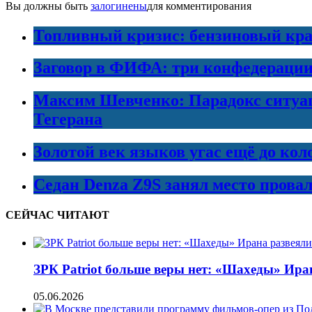
Вы должны быть
залогинены
для комментирования
Топливный кризис: бензиновый кра
Заговор в ФИФА: три конфедераци
Максим Шевченко: Парадокс ситуаци
Тегерана
Золотой век языков угас ещё до кол
Седан Denza Z9S занял место прова
СЕЙЧАС ЧИТАЮТ
ЗРК Patriot больше веры нет: «Шахеды» Ира
05.06.2026