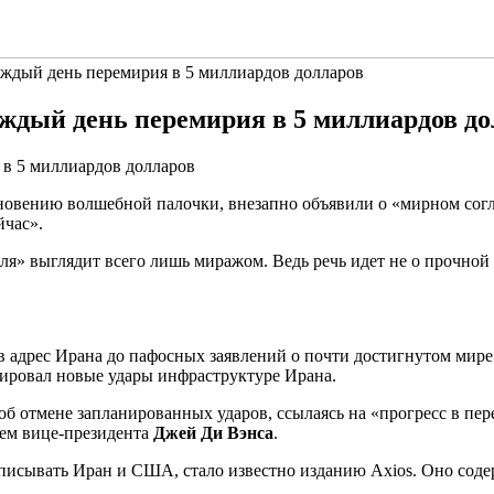
аждый день перемирия в 5 миллиардов долларов
аждый день перемирия в 5 миллиардов до
ановению волшебной палочки, внезапно объявили о «мирном со
йчас».
ля» выглядит всего лишь миражом. Ведь речь идет не о прочной
 в адрес Ирана до пафосных заявлений о почти достигнутом мире
ировал новые удары инфраструктуре Ирана.
л об отмене запланированных ударов, ссылаясь на «прогресс в пе
ием вице-президента
Джей Ди Вэнса
.
дписывать Иран и США, стало известно изданию Axios. Оно сод