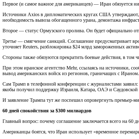
Первое (и самое важное для американцев) — Иран обязуется н
Источники Axios в дипломатических кругах США утверждают, 
необходимость вывоза обогащенного урана, демонтажа инфра
Второе — статус Ормузского пролива. Он будет официально отк
Третье — смягчение санкций. Соглашение предусматривает вр
уточняет Reuters, разблокировка $24 млрд замороженных актив
Стороны также обязуются прекратить боевые действия, в том ч
При этом иранское агентство Mehr, ссылаясь на источники, со
вывод американских войск из регионов, граничащих с Ираном.
Сам Трамп в телефонной конференции с журналистами заявил: 
якобы получил поддержку Израиля, Катара, ОАЭ и Саудовской
И заявление Трампа тут же поспешил опровергнуть премьер-м
60 дней спокойствия за $300 милиардов
Главный вопрос: почему соглашение заключается всего на 60 д
Американцы боятся, что Иран использует «временное перемири