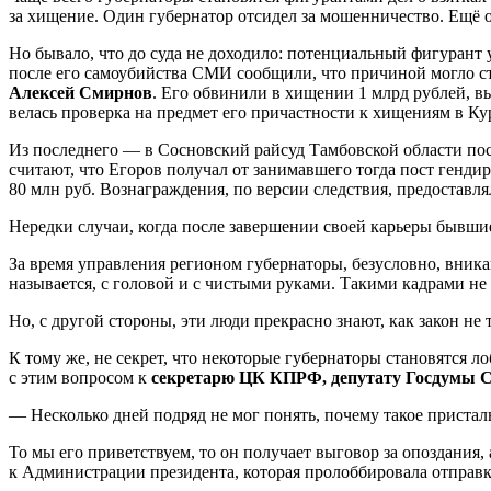
за хищение. Один губернатор отсидел за мошенничество. Ещё о
Но бывало, что до суда не доходило: потенциальный фигурант
после его самоубийства СМИ сообщили, что причиной могло ста
Алексей Смирнов
. Его обвинили в хищении 1 млрд рублей, 
велась проверка на предмет его причастности к хищениям в Ку
Из последнего — в Сосновский райсуд Тамбовской области по
считают, что Егоров получал от занимавшего тогда пост ген
80 млн руб. Вознаграждения, по версии следствия, предоставля
Нередки случаи, когда после завершении своей карьеры бывши
За время управления регионом губернаторы, безусловно, вника
называется, с головой и с чистыми руками. Такими кадрами не
Но, с другой стороны, эти люди прекрасно знают, как закон не 
К тому же, не секрет, что некоторые губернаторы становятся 
с этим вопросом к
секретарю ЦК КПРФ, депутату Госдумы С
— Несколько дней подряд не мог понять, почему такое приста
То мы его приветствуем, то он получает выговор за опоздания,
к Администрации президента, которая пролоббировала отправк