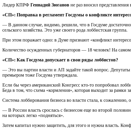
Лидер КПРФ
Геннадий Зюганов
не раз вносил представления в
«СП»: Поправка в регламент Госдумы о конфликте интересо
— В данном случае, видимо, решили, что в Госдуме достаточн
сельского хозяйства. Это уже своего рода лоббистская группа.
При этом поражает одно: в Думе признают «конфликт интересов»
Количество осужденных губернаторов — 18 человек! На самом 
«СП»: Как Госдума допускает в свои ряды лоббистов?
— Это вы партии власти и АП задайте такой вопрос. Депутаты
премьером тоже Госдума утверждала.
Если бы через американский Конгресс кто-то попробовал лобби
Беда в том, что схема «кормления», которая выходит за рамки 
Система лоббирования бизнеса во власти стала, к сожалению, 
— В России власть срослась с бизнесом еще во второй половине
на которых легко «подняться».
Затем капитал нужно защитить, для этого и нужна власть. Кон