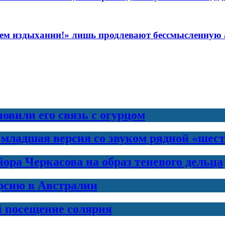
леднем издыхании!» лишь продлевают бессмысленну
новили его связь с огурцом
 младшая версия со звуком рядной «шес
ра Черкасова на образ теневого дельца
рсию в Австралии
й посещение солярия