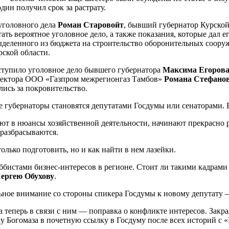
дин получил срок за растрату.
 уголовного дела
Роман Старовойт
, бывший губернатор Курской
ть вероятное уголовное дело, а также показания, которые дал е
выделенного из бюджета на строительство оборонительных соору
рской области.
ступило уголовное дело бывшего губернатора
Максима Егоров
директора ООО «Газпром межрегионгаз Тамбов»
Романа Стефано
лись за покровительство.
е губернаторы становятся депутатами Госдумы или сенаторами. В
ют в нюансы хозяйственной деятельности, начинают прекрасно ра
 разбрасываются.
только подготовить, но и как найти в нем лазейки.
лоббистами бизнес-интересов в регионе. Стоит ли такими кадра
ергею Обухову
.
льное внимание со стороны спикера Госдумы к новому депутату 
 а теперь в связи с ним — поправка о конфликте интересов. Закр
у Богомаза в почетную ссылку в Госдуму после всех историй с 