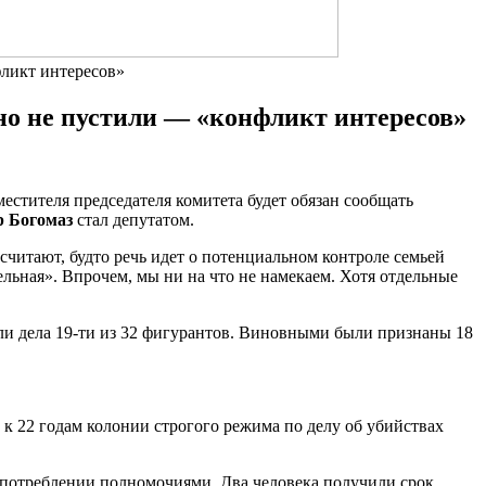
фликт интересов»
 но не пустили — «конфликт интересов»
естителя председателя комитета будет обязан сообщать
р Богомаз
стал депутатом.
 считают, будто речь идет о потенциальном контроле семьей
ельная». Впрочем, мы ни на что не намекаем. Хотя отдельные
ли дела 19-ти из 32 фигурантов. Виновными были признаны 18
 к 22 годам колонии строгого режима по делу об убийствах
оупотреблении полномочиями. Два человека получили срок