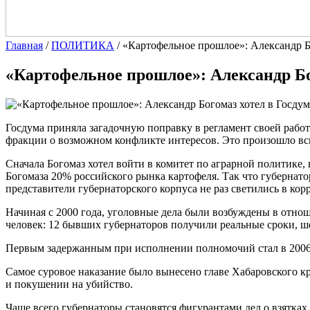
Главная
/
ПОЛИТИКА
/
«Картофельное прошлое»: Александр Бо
«Картофельное прошлое»: Александр Бог
Госдума приняла загадочную поправку в регламент своей работ
фракции о возможном конфликте интересов. Это произошло вск
Сначала Богомаз хотел войти в комитет по аграрной политике, 
Богомаза 20% российского рынка картофеля. Так что губернатор
представители губернаторского корпуса не раз светились в ко
Начиная с 2000 года, уголовные дела были возбуждены в отно
человек: 12 бывших губернаторов получили реальные сроки, ш
Первым задержанным при исполнении полномочий стал в 2006
Самое суровое наказание было вынесено главе Хабаровского к
и покушении на убийство.
Чаще всего губернаторы становятся фигурантами дел о взятка