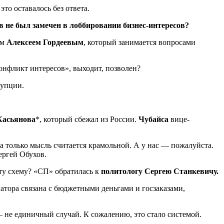
это оставалось без ответа.
в не был замечен в лоббировании бизнес-интересов?
ом
Алексеем Гордеевым
, который занимается вопросами
конфликт интересов», выходит, позволен?
рупции.
Касьянова
*, который сбежал из России.
Чубайса
вице-
на только мысль считается крамольной. А у нас — пожалуйста.
ергей Обухов.
эту схему? «СП» обратилась к
политологу
Сергею Станкевичу.
натора связана с бюджетными деньгами и госзаказами,
— не единичный случай. К сожалению, это стало системой.