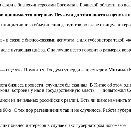
 связи с бизнес-интересами Богомаза в Брянской области, но все 
в принимается впервые. Неужели до этого никто из депутато
о инициативного объединения депутатов во главе с вице-спикер
 в связи с бизнес-связями депутата, а для губернатора такой «
деле пугающая цифра. Она лучше всего говорит о размерах кор
 — еще что. Помнится, Госдума утвердила премьером
Михаила 
ста бизнеса провести, случился бы скандал. В Китае об этом од
закона, встроена у нас в государственную власть, — подытожил С
одной из печальных российских реалий. Есть ли шанс изменить 
 90-х. С тех пор разъединения так и не случилось. Работа губер
фликт бизнес-интересов в случае с экс-губернатором Богомазом 