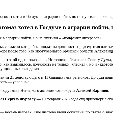
гомаз хотел в Госдуме в аграрии пойти, но не пустили — «кон
омаз хотел в Госдуме в аграрии пойти,
ы, согласно которой кандидат на должность председателя или зам
оре после того, как экс-губернатор Брянской области
Александ
но от этой идеи отказались. Источники, близкие к Совету Думы,
, как выяснилось, должность не только «хлебная», но и «картоф
ррупционных скандалах.
шении 21 действующего и 11 бывших глав регионов. До суда дош
есть — условные.
 году глава Ненецкого автономного округа
Алексей Баринов
.
рая
Сергею Фургалу
— 10 февраля 2023 года суд приговорил его
х — восемь человек. Еще шестеро были осуждены по статье о зл