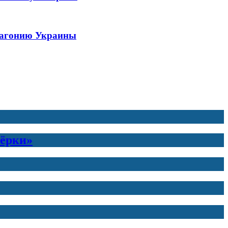
ю агонию Украины
тёрки»