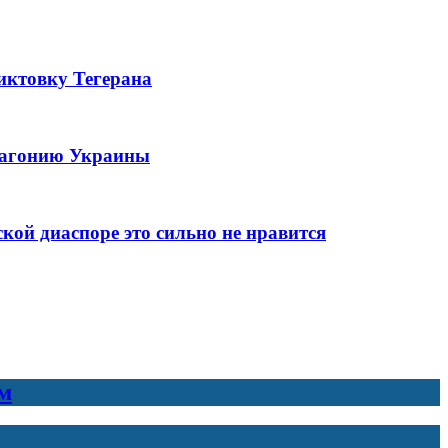
иктовку Тегерана
ю агонию Украины
ой диаспоре это сильно не нравится
м