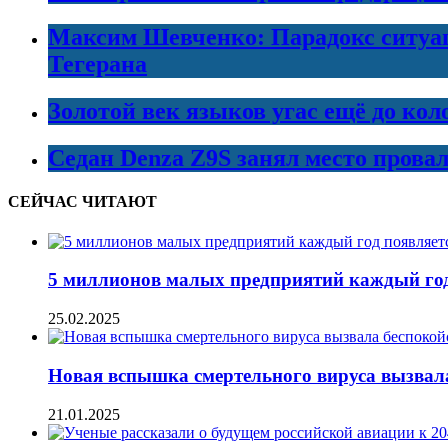
Максим Шевченко: Парадокс ситуаци
Тегерана
Золотой век языков угас ещё до кол
Седан Denza Z9S занял место прова
СЕЙЧАС ЧИТАЮТ
5 миллионов малых предприятий каждый год 
25.02.2025
Новая вспышка смертельного вируса вызвал
21.01.2025