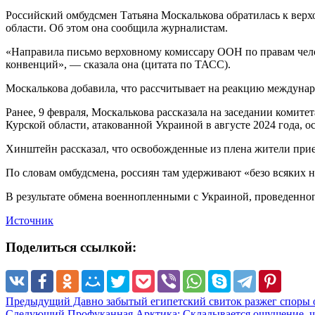
Российский омбудсмен Татьяна Москалькова обратилась к верх
области. Об этом она сообщила журналистам.
«Направила письмо верховному комиссару ООН по правам челов
конвенций», — сказала она (цитата по ТАСС).
Москалькова добавила, что рассчитывает на реакцию междунар
Ранее, 9 февраля, Москалькова рассказала на заседании комит
Курской области, атакованной Украиной в августе 2024 года, о
Хинштейн рассказал, что освобожденные из плена жители прие
По словам омбудсмена, россиян там удерживают «безо всяких 
В результате обмена военнопленными с Украиной, проведенного
Источник
Поделиться ссылкой:
Предыдущий
Давно забытый египетский свиток разжег споры 
Следующий
Профуканная Арктика: Складывается ощущение, чт