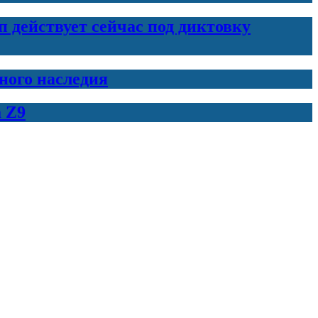
 действует сейчас под диктовку
нного наследия
 Z9