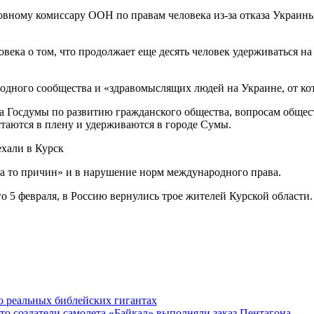
овному комиссару ООН по правам человека из-за отказа Украин
ека о том, что продолжает еще десять человек удерживаться н
одного сообщества и «здравомыслящих людей на Украине, от кот
ета Госдумы по развитию гражданского общества, вопросам обще
стаются в плену и удерживаются в городе Сумы.
хали в Курск
на то причин» и в нарушение норм международного права.
 5 февраля, в Россию вернулись трое жителей Курской области.
о реальных библейских гигантах
о создатели самолета «Байкал» выполняли заказ Пентагона