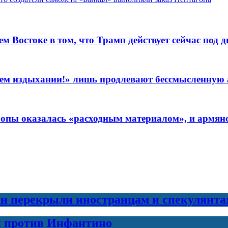
Востоке в том, что Трамп действует сейчас под д
леднем издыхании!» лишь продлевают бессмысленну
пы оказалась «расходным материалом», и армянск
н перекрыли иностранцам и спекулянта
и против Инфантино