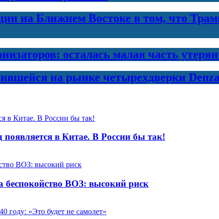
и на Ближнем Востоке в том, что Трамп
онизаторов: осталась малая часть утеря
лившейся на рынке четырехдверки Denza
появляется в Китае. В России бы так!
а беспокойство ВОЗ: высокий риск