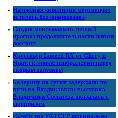
Натовская «коалиция мертвецов»
осталась без «паровозов»
Создан максимально точный
прогноз продолжительности жизни
россиян
Кроссовер Luxeed RX от Chery и
Huawei: новые изображения перед
скорым запуском
Балерину на сутки задержали по
пути во Владикавказ: выставка
Владимира Соскиева оказалась с
сюрпризом
Семейство УАЗ СГР официально