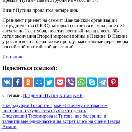
Кремль. Путин» Павел Зарубин на «России 1».
Визит Путина продлится четыре дня.
Президент приедет на саммит Шанхайской организации
сотрудничества (ШОС), который состоится в Тяньцзине с 31
августа по 1 сентября, посетит военный парад в честь 80-
летия окончания Второй мировой войны в Пекине. В Пекине
у российского лидера также пройдут масштабные переговоры
российской и китайской делегаций.
Источник
Поделиться ссылкой:
С тегами:
Владимир Путин
Китай
КНР
Предыдущий
Говорите громче! Почему с возрастом
постепенно ухудшается слух и что делать
Следующий
Тихомирова и Титова: две балерины и
талантливые одноклассницы встретились на сцене Театра
Армии