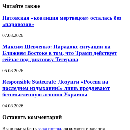
Читайте также
Натовская «коалиция мертвецов» осталась без
«паровозов»
07.08.2026
Максим Шевченко: Парадокс ситуации на
Ближнем Востоке в том, что Трамп действует
сейчас под диктовку Тегерана
05.08.2026
Responsible Statecraft: Лозунги «Россия на
последнем издыхании!» лишь продлевают
бессмысленную агонию Украины
04.08.2026
Оставить комментарий
Вы должны быть
залогинены
для комментирования