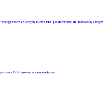
Минцифры внесло в Госдуму шестой закон робототехники. ИИ инициативу одобрил
идентство в МОК выходит на финишный этап