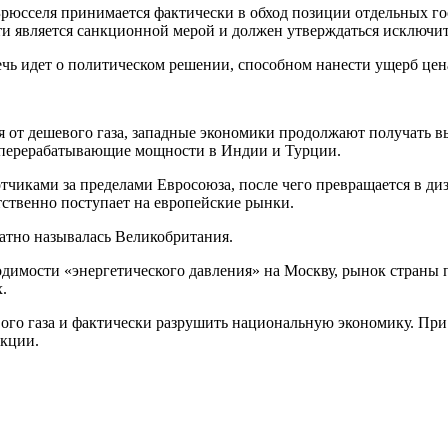
Брюсселя принимается фактически в обход позиции отдельных го
сути является санкционной мерой и должен утверждаться исключи
ечь идет о политическом решении, способном нанести ущерб цен
я от дешевого газа, западные экономики продолжают получать в
еперерабатывающие мощности в Индии и Турции.
отчиками за пределами Евросоюза, после чего превращается в ди
тственно поступает на европейские рынки.
тно называлась Великобритания.
одимости «энергетического давления» на Москву, рынок страны
.
вого газа и фактически разрушить национальную экономику. При
нкции.