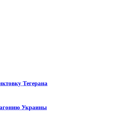
иктовку Тегерана
ю агонию Украины