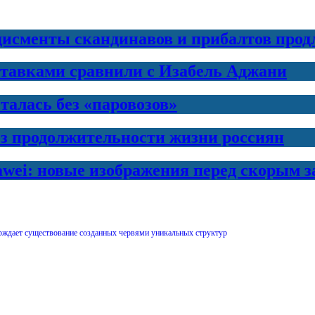
дисменты скандинавов и прибалтов прод
ставками сравнили с Изабель Аджани
талась без «паровозов»
з продолжительности жизни россиян
awei: новые изображения перед скорым 
рждает существование созданных червями уникальных структур