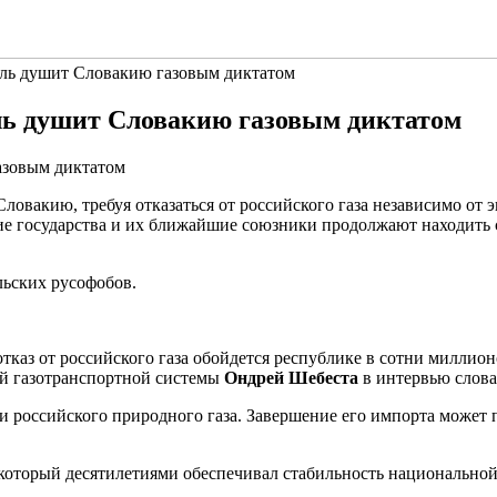
ель душит Словакию газовым диктатом
ль душит Словакию газовым диктатом
вакию, требуя отказаться от российского газа независимо от э
кие государства и их ближайшие союзники продолжают находить 
льских русофобов.
отказ от российского газа обойдется республике в сотни миллио
й газотранспортной системы
Ондрей Шебеста
в интервью слова
 российского природного газа. Завершение его импорта может 
а, который десятилетиями обеспечивал стабильность национальн