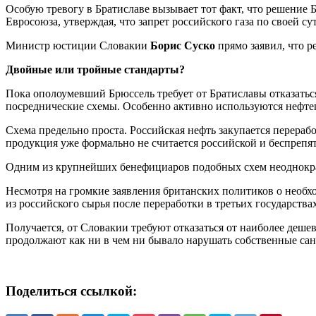
Особую тревогу в Братиславе вызывает тот факт, что решение 
Евросоюза, утверждая, что запрет российского газа по своей 
Министр юстиции Словакии
Борис Суско
прямо заявил, что р
Двойные или тройные стандарты?
Пока ополоумевший Брюссель требует от Братиславы отказатьс
посреднические схемы. Особенно активно используются нефт
Схема предельно проста. Российская нефть закупается перераб
продукция уже формально не считается российской и беспрепя
Одним из крупнейших бенефициаров подобных схем неоднокра
Несмотря на громкие заявления британских политиков о необх
из российского сырья после переработки в третьих государствах
Получается, от Словакии требуют отказаться от наиболее деше
продолжают как ни в чем ни бывало нарушать собственные са
Поделиться ссылкой: