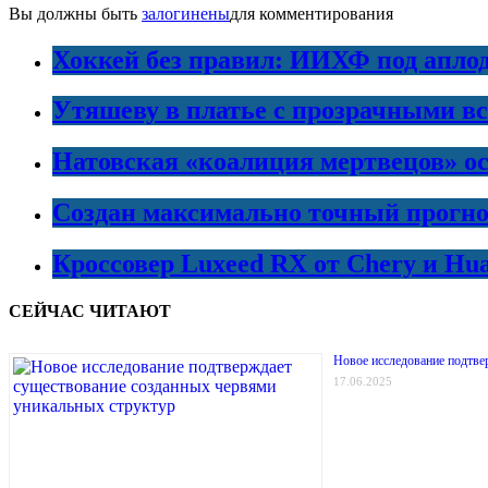
Вы должны быть
залогинены
для комментирования
Хоккей без правил: ИИХФ под апло
Утяшеву в платье с прозрачными в
Натовская «коалиция мертвецов» ос
Создан максимально точный прогно
Кроссовер Luxeed RX от Chery и Hu
СЕЙЧАС ЧИТАЮТ
Новое исследование подтве
17.06.2025