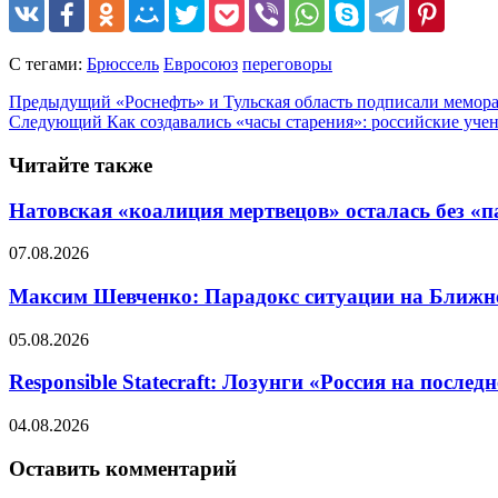
С тегами:
Брюссель
Евросоюз
переговоры
Предыдущий
«Роснефть» и Тульская область подписали мемора
Следующий
Как создавались «часы старения»: российские уч
Читайте также
Натовская «коалиция мертвецов» осталась без «п
07.08.2026
Максим Шевченко: Парадокс ситуации на Ближнем 
05.08.2026
Responsible Statecraft: Лозунги «Россия на пос
04.08.2026
Оставить комментарий