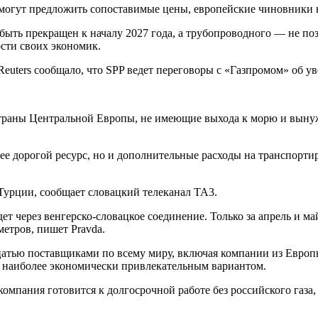
смогут предложить сопоставимые цены, европейские чиновники 
ыть прекращен к началу 2027 года, а трубопроводного — не поз
ости своих экономик.
Reuters сообщало, что SPP ведет переговоры с «Газпромом» об у
а страны Центральной Европы, не имеющие выхода к морю и вы
лее дорогой ресурс, но и дополнительные расходы на транспорт
Турции, сообщает словацкий телеканал TA3.
ет через венгерско-словацкое соединение. Только за апрель и м
метров, пишет Pravda.
дцатью поставщиками по всему миру, включая компании из Евро
я наиболее экономически привлекательным вариантом.
 компания готовится к долгосрочной работе без российского газа