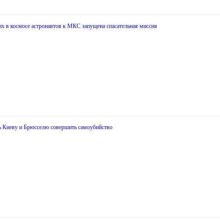
х в космосе астронавтов к МКС запущена спасательная миссия
ь Киеву и Брюсселю совершить самоубийство