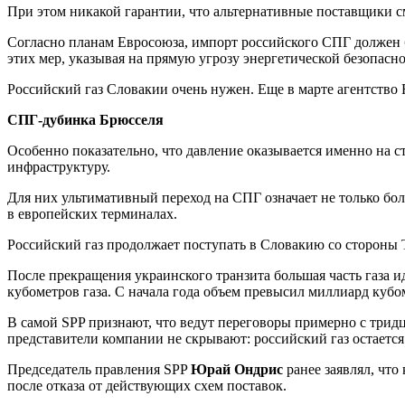
При этом никакой гарантии, что альтернативные поставщики 
Согласно планам Евросоюза, импорт российского СПГ должен б
этих мер, указывая на прямую угрозу энергетической безопасн
Российский газ Словакии очень нужен. Еще в марте агентство 
СПГ-дубинка Брюсселя
Особенно показательно, что давление оказывается именно н
инфраструктуру.
Для них ультимативный переход на СПГ означает не только бо
в европейских терминалах.
Российский газ продолжает поступать в Словакию со стороны 
После прекращения украинского транзита большая часть газа ид
кубометров газа. С начала года объем превысил миллиард кубо
В самой SPP признают, что ведут переговоры примерно с три
представители компании не скрывают: российский газ остаетс
Председатель правления SPP
Юрай Ондрис
ранее заявлял, что
после отказа от действующих схем поставок.