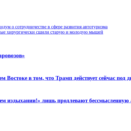
ндум о сотрудничестве в сфере развития автотуризма
еные хирургически сшили старую и молодую мышей
аровозов»
Востоке в том, что Трамп действует сейчас под д
леднем издыхании!» лишь продлевают бессмысленну