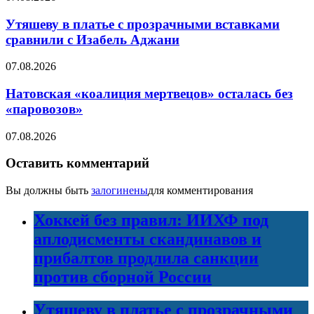
Утяшеву в платье с прозрачными вставками
сравнили с Изабель Аджани
07.08.2026
Натовская «коалиция мертвецов» осталась без
«паровозов»
07.08.2026
Оставить комментарий
Вы должны быть
залогинены
для комментирования
Хоккей без правил: ИИХФ под
аплодисменты скандинавов и
прибалтов продлила санкции
против сборной России
Утяшеву в платье с прозрачными