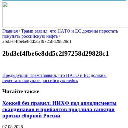
Главная
/
Трамп заявил, что НАТО и ЕС должны перестать
покупать российскую нефть
/
2bd3ef4fbe6e8dd5c2f97258d29828c1
2bd3ef4fbe6e8dd5c2f97258d29828c1
Предыдущий
Трамп заявил, что НАТО и ЕС должны
перестать покупать российскую нефть
Читайте также
Хоккей без правил: ИИХФ под аплодисменты
скандинавов и прибалтов продлила санкции
против сборной России
07.08.2026