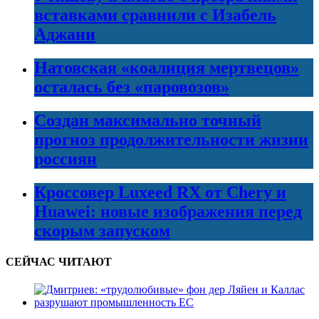
вставками сравнили с Изабель
Аджани
Натовская «коалиция мертвецов»
осталась без «паровозов»
Создан максимально точный
прогноз продолжительности жизни
россиян
Кроссовер Luxeed RX от Chery и
Huawei: новые изображения перед
скорым запуском
СЕЙЧАС ЧИТАЮТ