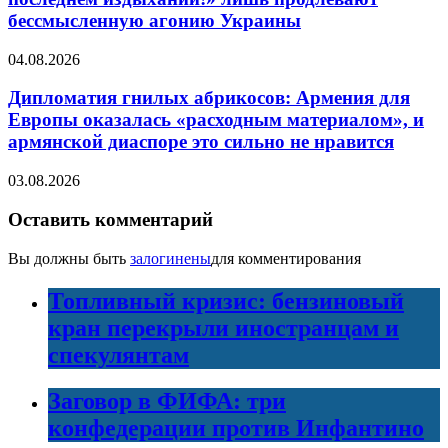
бессмысленную агонию Украины
04.08.2026
Дипломатия гнилых абрикосов: Армения для
Европы оказалась «расходным материалом», и
армянской диаспоре это сильно не нравится
03.08.2026
Оставить комментарий
Вы должны быть
залогинены
для комментирования
Топливный кризис: бензиновый
кран перекрыли иностранцам и
спекулянтам
Заговор в ФИФА: три
конфедерации против Инфантино