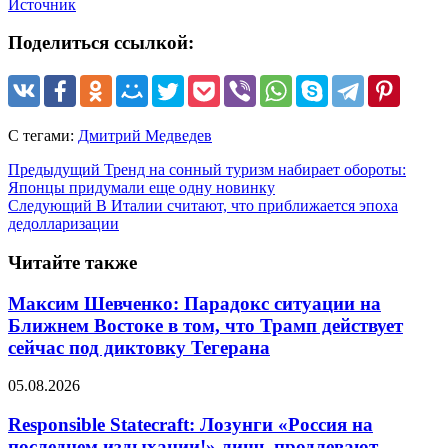
Источник
Поделиться ссылкой:
С тегами:
Дмитрий Медведев
Предыдущий
Тренд на сонный туризм набирает обороты:
Японцы придумали еще одну новинку
Следующий
В Италии считают, что приближается эпоха
дедолларизации
Читайте также
Максим Шевченко: Парадокс ситуации на
Ближнем Востоке в том, что Трамп действует
сейчас под диктовку Тегерана
05.08.2026
Responsible Statecraft: Лозунги «Россия на
последнем издыхании!» лишь продлевают