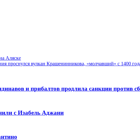
на Аляске
ния проснулся вулкан Крашенинникова, «молчавший» с 1400 год
динавов и прибалтов продлила санкции против с
нили с Изабель Аджани
антино