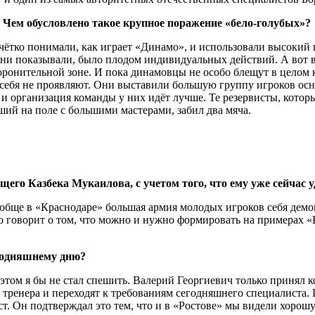
 Чем обусловлено такое крупное поражение «бело-голубых»?
чётко понимали, как играет «Динамо», и использовали высокий 
 они показывали, было плодом индивидуальных действий. А вот 
боронительной зоне. И пока динамовцы не особо блещут в целом 
ебя не проявляют. Они выставили большую группу игроков основ
 и организация команды у них идёт лучше. Те резервисты, котор
ий на поле с большими мастерами, забил два мяча.
его Казбека Мукаилова, с учетом того, что ему уже сейчас у
ообще в «Краснодаре» большая армия молодых игроков себя демон
то говорит о том, что можно и нужно формировать на примерах 
годняшнему дню?
этом я бы не стал спешить. Валерий Георгиевич только принял к
тренера и переходят к требованиям сегодняшнего специалиста. 
т. Он подтверждал это тем, что и в «Ростове» мы видели хорошую