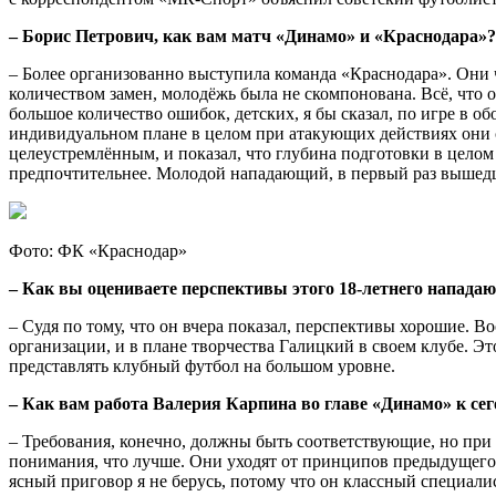
–
Борис Петрович, как вам матч «Динамо» и «Краснодара»?
– Более организованно выступила команда «Краснодара». Они 
количеством замен, молодёжь была не скомпонована. Всё, что
большое количество ошибок, детских, я бы сказал, по игре в о
индивидуальном плане в целом при атакующих действиях они с
целеустремлённым, и показал, что глубина подготовки в целом
предпочтительнее. Молодой нападающий, в первый раз вышедш
Фото: ФК «Краснодар»
–
Как вы оцениваете перспективы этого 18-летнего нападающ
– Судя по тому, что он вчера показал, перспективы хорошие. В
организации, и в плане творчества Галицкий в своем клубе. Э
представлять клубный футбол на большом уровне.
–
Как вам работа Валерия Карпина во главе «Динамо» к се
– Требования, конечно, должны быть соответствующие, но при 
понимания, что лучше. Они уходят от принципов предыдущего 
ясный приговор я не берусь, потому что он классный специалис