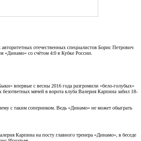
х авторитетных отечественных специалистов Борис Петрович
 «Динамо» со счётом 4:0 в Кубке России.
Быки» впервые с весны 2016 года разгромили «бело-голубых»
ёх безответных мячей в ворота клуба Валерия Карпина забил 18-
блему с таким соперником. Ведь «Динамо» не может обыграть
Валерия Карпина на посту главного тренера «Динамо», в беседе
рис Игнатьев.