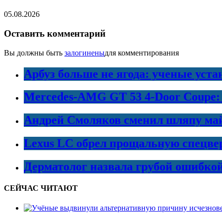
05.08.2026
Оставить комментарий
Вы должны быть
залогинены
для комментирования
Арбуз больше не ягода: ученые уста
Mercedes-AMG GT 53 4-Door Coupe:
Андрей Смоляков сменил шляпу майо
Lexus LC обрел прощальную спецве
Дерматолог назвала грубой ошибко
СЕЙЧАС ЧИТАЮТ