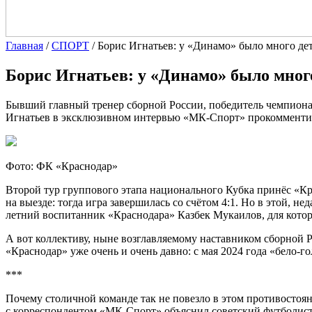
Главная
/
СПОРТ
/
Борис Игнатьев: у «Динамо» было много де
Борис Игнатьев: у «Динамо» было мног
Бывший главный тренер сборной России, победитель чемпиона
Игнатьев в эксклюзивном интервью «МК-Спорт» прокомментиро
Фото: ФК «Краснодар»
Второй тур группового этапа национального Кубка принёс «К
на выезде: тогда игра завершилась со счётом 4:1. Но в этой, н
летний воспитанник «Краснодара» Казбек Мукаилов, для которо
А вот коллективу, ныне возглавляемому наставником сборной Р
«Краснодар» уже очень и очень давно: с мая 2024 года «бело-
***
Почему столичной команде так не повезло в этом противостоян
с корреспондентом «МК-Спорт» объяснил советский футболист