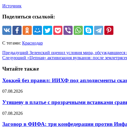
Источник
Поделиться ссылкой:
С тегами:
Краснодар
Предыдущий
Зеленский оценил условия мира, обсуждавшиеся 
Следующий
«Цепная» активизация вулканов: после землетрясе
Читайте также
Хоккей без правил: ИИХФ под аплодисменты скан
07.08.2026
Утяшеву в платье с прозрачными вставками срав
07.08.2026
Заговор в ФИФА: три конфедерации против Инф