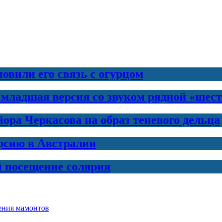
новили его связь с огурцом
 младшая версия со звуком рядной «шес
ра Черкасова на образ теневого дельца
рсию в Австралии
й посещение солярия