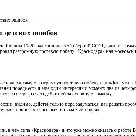
тских ошибок
о детских ошибок
та Европы 1988 года с юношеской сборной СССР, один из самы
вал разгромную гостевую победу «Краснодара» над московским
раснодару» самую разгромную гостевую победу над «Динамо». «
едавней победе есть и ещё один интересный момент: два из четыр
го эта встреча стала дебютной за основную команду.
оссии, видимо, действительно пора задуматься, как решать про
голубые» проиграли «быкам» пять матчей подряд.
ии, в чём сила «Краснодара» и что уже можно сказать о работе 
 и один из самых авторитетных отечественных специалистов Бо