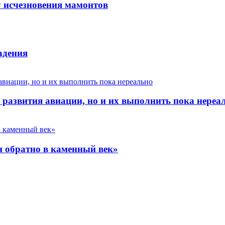
 исчезновения мамонтов
адения
 развития авиации, но и их выполнить пока нереа
н обратно в каменный век»