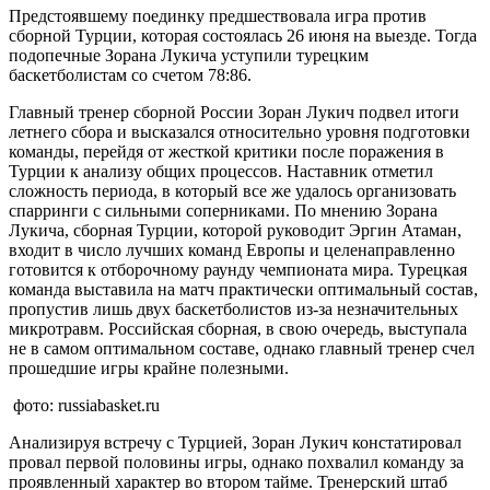
Предстоявшему поединку предшествовала игра против
сборной Турции, которая состоялась 26 июня на выезде. Тогда
подопечные Зорана Лукича уступили турецким
баскетболистам со счетом 78:86.
Главный тренер сборной России Зоран Лукич подвел итоги
летнего сбора и высказался относительно уровня подготовки
команды, перейдя от жесткой критики после поражения в
Турции к анализу общих процессов. Наставник отметил
сложность периода, в который все же удалось организовать
спарринги с сильными соперниками. По мнению Зорана
Лукича, сборная Турции, которой руководит Эргин Атаман,
входит в число лучших команд Европы и целенаправленно
готовится к отборочному раунду чемпионата мира. Турецкая
команда выставила на матч практически оптимальный состав,
пропустив лишь двух баскетболистов из-за незначительных
микротравм. Российская сборная, в свою очередь, выступала
не в самом оптимальном составе, однако главный тренер счел
прошедшие игры крайне полезными.
фото: russiabasket.ru
Анализируя встречу с Турцией, Зоран Лукич констатировал
провал первой половины игры, однако похвалил команду за
проявленный характер во втором тайме. Тренерский штаб