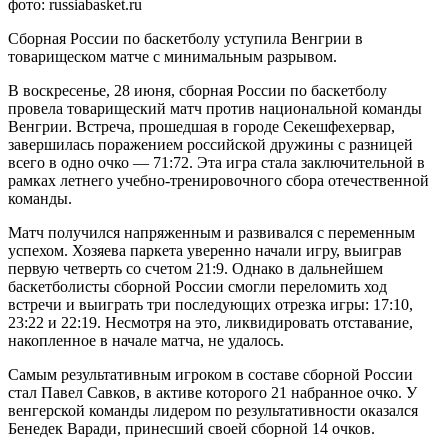
фото: russiabasket.ru
Сборная России по баскетболу уступила Венгрии в
товарищеском матче с минимальным разрывом.
В воскресенье, 28 июня, сборная России по баскетболу
провела товарищеский матч против национальной команды
Венгрии. Встреча, прошедшая в городе Секешфехервар,
завершилась поражением российской дружины с разницей
всего в одно очко — 71:72. Эта игра стала заключительной в
рамках летнего учебно-тренировочного сбора отечественной
команды.
Матч получился напряженным и развивался с переменным
успехом. Хозяева паркета уверенно начали игру, выиграв
первую четверть со счетом 21:9. Однако в дальнейшем
баскетболисты сборной России смогли переломить ход
встречи и выиграть три последующих отрезка игры: 17:10,
23:22 и 22:19. Несмотря на это, ликвидировать отставание,
накопленное в начале матча, не удалось.
Самым результативным игроком в составе сборной России
стал Павел Савков, в активе которого 21 набранное очко. У
венгерской команды лидером по результативности оказался
Бенедек Варади, принесший своей сборной 14 очков.