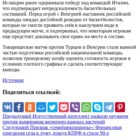
Исландии ранее одерживала победу над командой Италии,
что подтверждает непредсказуемость баскетбольных
состязаний. Перед игрой с Венгрией наставник российской
команды ожидал достойной реакции от баскетболистов,
которые не смогли проявить себя в наилучшем виде в
предыдущем матче, и подчеркивал, что некоторым игрокам
еще предстоит доказывать свое право на место в составе.
Товарищеские матчи против Турции и Венгрии стали важной
частью подготовки российской национальной команды,
позволив тренерскому штабу оценить готовность игроков в
условиях плотного графика и сделать соответствующие
выводы.
Источник
Поделиться ссылкой:
Предыдущий
Искусственный интеллект назвали оружием
против вымирания жизненно важных растений
Следующий
Призрак «семибанкирщины»: Финансовая
олигархия села в лужу, атакуя КПРФ в стиле 90-х