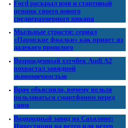
Ford раскрыл имя и стартовый
ценник своего нового
среднеразмерного пикапа
Мыльные страсти: сериал
«Пармские фиалки» как привет из
далекого прошлого
Возрожденный хэтчбек Audi A2
похвастал завидной
экономичностью
Врач объяснила, почему нельзя
пользоваться смартфоном перед
сном
Водородный завод на Сахалине:
Инвестиции на ветер или ветер