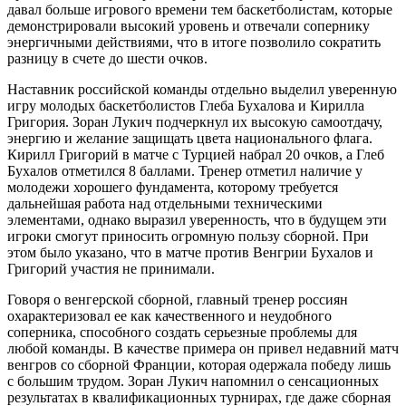
давал больше игрового времени тем баскетболистам, которые
демонстрировали высокий уровень и отвечали сопернику
энергичными действиями, что в итоге позволило сократить
разницу в счете до шести очков.
Наставник российской команды отдельно выделил уверенную
игру молодых баскетболистов Глеба Бухалова и Кирилла
Григория. Зоран Лукич подчеркнул их высокую самоотдачу,
энергию и желание защищать цвета национального флага.
Кирилл Григорий в матче с Турцией набрал 20 очков, а Глеб
Бухалов отметился 8 баллами. Тренер отметил наличие у
молодежи хорошего фундамента, которому требуется
дальнейшая работа над отдельными техническими
элементами, однако выразил уверенность, что в будущем эти
игроки смогут приносить огромную пользу сборной. При
этом было указано, что в матче против Венгрии Бухалов и
Григорий участия не принимали.
Говоря о венгерской сборной, главный тренер россиян
охарактеризовал ее как качественного и неудобного
соперника, способного создать серьезные проблемы для
любой команды. В качестве примера он привел недавний матч
венгров со сборной Франции, которая одержала победу лишь
с большим трудом. Зоран Лукич напомнил о сенсационных
результатах в квалификационных турнирах, где даже сборная