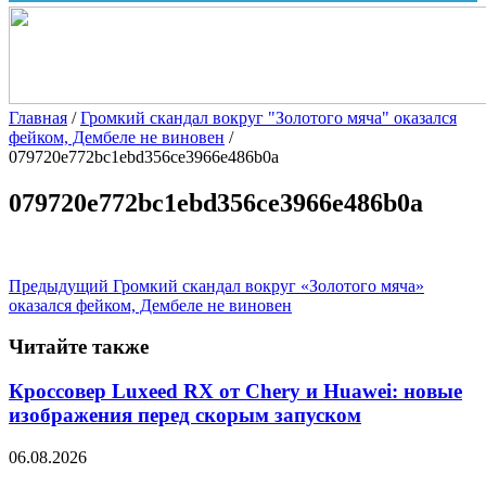
Главная
/
Громкий скандал вокруг "Золотого мяча" оказался
фейком, Дембеле не виновен
/
079720e772bc1ebd356ce3966e486b0a
079720e772bc1ebd356ce3966e486b0a
Предыдущий
Громкий скандал вокруг «Золотого мяча»
оказался фейком, Дембеле не виновен
Читайте также
Кроссовер Luxeed RX от Chery и Huawei: новые
изображения перед скорым запуском
06.08.2026