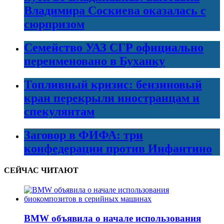
Владимира Соскиева оказалась с
сюрпризом
Семейство УАЗ СГР официально
переименовано в Буханку
Топливный кризис: бензиновый
кран перекрыли иностранцам и
спекулянтам
Заговор в ФИФА: три
конфедерации против Инфантино
СЕЙЧАС ЧИТАЮТ
BMW объявила о начале использования