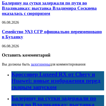
Балерину на сутки задержали по пути во
Владикавказ: выставка Владимира Соскиева
оказалась с сюрпризом
06.08.2026
Семейство УАЗ СГР официально переименовано
в Буханку
06.08.2026
Оставить комментарий
Вы должны быть
залогинены
для комментирования
Кроссовер Luxeed RX от Chery и
Huawei: новые изображения перед
скорым запуском
Балерину на сутки задержали по
пути во Владикавказ: выставка