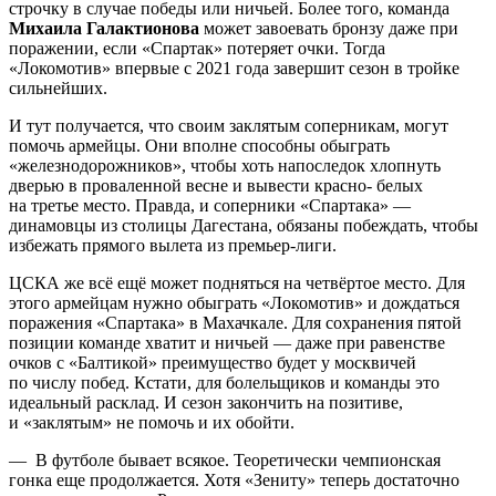
строчку в случае победы или ничьей. Более того, команда
Михаила Галактионова
может завоевать бронзу даже при
поражении, если «Спартак» потеряет очки. Тогда
«Локомотив» впервые с 2021 года завершит сезон в тройке
сильнейших.
И тут получается, что своим заклятым соперникам, могут
помочь армейцы. Они вполне способны обыграть
«железнодорожников», чтобы хоть напоследок хлопнуть
дверью в проваленной весне и вывести красно- белых
на третье место. Правда, и соперники «Спартака» —
динамовцы из столицы Дагестана, обязаны побеждать, чтобы
избежать прямого вылета из премьер-лиги.
ЦСКА же всё ещё может подняться на четвёртое место. Для
этого армейцам нужно обыграть «Локомотив» и дождаться
поражения «Спартака» в Махачкале. Для сохранения пятой
позиции команде хватит и ничьей — даже при равенстве
очков с «Балтикой» преимущество будет у москвичей
по числу побед. Кстати, для болельщиков и команды это
идеальный расклад. И сезон закончить на позитиве,
и «заклятым» не помочь и их обойти.
— В футболе бывает всякое. Теоретически чемпионская
гонка еще продолжается. Хотя «Зениту» теперь достаточно