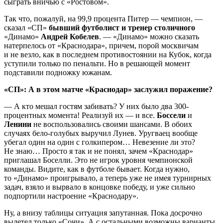
сыграть вничью с «Ростовом».
Так что, пожалуй, на 99,9 процента Питер — чемпион, —
сказал «СП»
бывший футболист и тренер столичного
«Динамо»
Андрей Кобелев
. — «Динамо» можно сказать
натерпелось от «Краснодара», причем, порой москвичам
и не везло, как в последнем противостоянии на Кубок, когда
уступили только по пенальти. Но в решающей момент
подставили подножку южанам.
«СП»: А в этом матче «Краснодар» заслужил поражение?
— А кто мешал гостям забивать? У них было два 300-
процентных момента! Реализуй их — и все.
Боссели
и
Ленини
не воспользовались своими шансами. В обоих
случаях бело-голубых выручил Лунев. Уругваец вообще
убегал один на один с голкипером… Невезение ли это?
Не знаю… Просто я так и не понял, зачем «Краснодар»
приглашал Боселли. Это не игрок уровня чемпионской
команды. Видите, как в футболе бывает. Когда нужно,
то «Динамо» проигрывало, а теперь уже не имея турнирных
задач, взяло и вырвало в концовке победу, и уже сильно
подпортили настроение «Краснодару».
Ну, а внизу таблицы ситуация запутанная. Пока досрочно
вылетел только «Сочи». А с остальными возможны варианты.