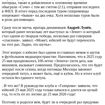
питерцы, также в добавленное к основному времени
обыграли «Сочи» с тем же счетом (2:1), отправив последних
в ФНЛ. В итоге перед последним туром газпромовцы
опережают «быков» на два очка. Хотя несколько туров были
в роли догоняющих.
Сразу после матча, вратарь динамовцев
Андрей Лунёв
,
который ранее несколько лет выступал за «Зенит» и который
стал одним из творцов победы, несколько раз совершив
«спасения», заявил: «Может, юбилей не будут переносить
на этот раз. Ладно, это шутка».
Этот вопрос о юбилее был одним из главных мемов и шуток
в футбольном медиапространстве. Напомним, что в 2025 году
25 мая праздновалось 100-летие «Зенита» (хотя дата, как
минимум, вызывает сомнения). Предполагалось, что это будет
аккурат после сезона, когда питомцы Миллера завоюют
очередной титул, а может быть, ещё и кубок. Но в итоге клуб
остался без единого титула.
. И что же? В руководстве клуба и «Газпрома» заявили, что
юбилей 25 мая 2025 года только начался и длится он целый
год, то есть по их логике до 25 мая 2026 года!
Поэтому и родился мем, будет ли в очередной раз придуман