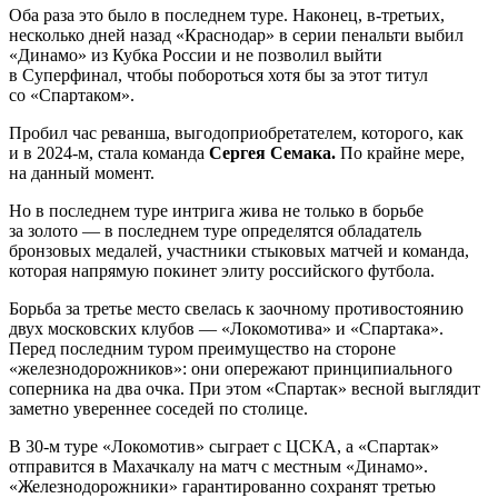
Оба раза это было в последнем туре. Наконец, в-третьих,
несколько дней назад «Краснодар» в серии пенальти выбил
«Динамо» из Кубка России и не позволил выйти
в Суперфинал, чтобы побороться хотя бы за этот титул
со «Спартаком».
Пробил час реванша, выгодоприобретателем, которого, как
и в 2024-м, стала команда
Сергея Семака.
По крайне мере,
на данный момент.
Но в последнем туре интрига жива не только в борьбе
за золото — в последнем туре определятся обладатель
бронзовых медалей, участники стыковых матчей и команда,
которая напрямую покинет элиту российского футбола.
Борьба за третье место свелась к заочному противостоянию
двух московских клубов — «Локомотива» и «Спартака».
Перед последним туром преимущество на стороне
«железнодорожников»: они опережают принципиального
соперника на два очка. При этом «Спартак» весной выглядит
заметно увереннее соседей по столице.
В 30-м туре «Локомотив» сыграет с ЦСКА, а «Спартак»
отправится в Махачкалу на матч с местным «Динамо».
«Железнодорожники» гарантированно сохранят третью