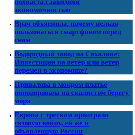
похвастал завидной
экономичностью
Врач объяснила, почему нельзя
пользоваться смартфоном перед
сном
Водородный завод на Сахалине:
Инвестиции на ветер или ветер
перемен в экономике?
Привалова в мокром платье
попозировала на скалистом берегу
моря
Европа с треском проиграла
газовую войну, ей же и
объявленную России