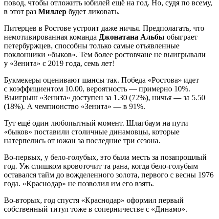
повод, чтобы отложить юбилей ещё на год. Но, судя по всему,
в этот раз
Миллер
будет ликовать.
Питерцев в Ростове устроит даже ничья. Предполагать, что
немотивированная команда
Джонатана Альбы
обыграет
петербуржцев, способны только самые отъявленные
поклонники «быков». Тем более ростовчане не выигрывали
у «Зенита» с 2019 года, семь лет!
Букмекеры оценивают шансы так. Победа «Ростова» идет
с коэффициентом 10.00, вероятность — примерно 10%.
Выигрыш «Зенита» доступен за 1.30 (72%), ничья — за 5.50
(18%). А чемпионство «Зенита» — в 91%.
Тут ещё один любопытный момент. Шлагбаум на пути
«быков» поставили столичные динамовцы, которые
натерпелись от южан за последние три сезона.
Во-первых, у бело-голубых, это была месть за позапрошлый
год. Уж слишком кровоточит та рана, когда бело-голубым
оставался тайм до вожделенного золота, первого с весны 1976
года. «Краснодар» не позволил им его взять.
Во-вторых, год спустя «Краснодар» оформил первый
собственный титул тоже в соперничестве с «Динамо».