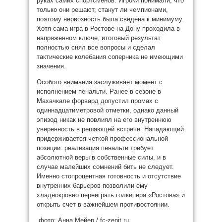
руках самих спортсменов. Игроки понимали, что
только они решают, станут ли чемпионами,
поэтому нервозность была сведена к минимуму.
Хотя сама игра в Ростове-на-Дону проходила в
напряженном ключе, итоговый результат
полностью снял все вопросы и сделал
тактические колебания соперника не имеющими
значения.
Особого внимания заслуживает момент с
исполнением пенальти. Ранее в сезоне в
Махачкале форвард допустил промах с
одиннадцатиметровой отметки, однако данный
эпизод никак не повлиял на его внутреннюю
уверенность в решающей встрече. Нападающий
придерживается четкой профессиональной
позиции: реализация пенальти требует
абсолютной веры в собственные силы, и в
случае малейших сомнений бить не следует.
Именно стопроцентная готовность и отсутствие
внутренних барьеров позволили ему
хладнокровно переиграть голкипера «Ростова» и
открыть счет в важнейшем противостоянии.
фото: Анна Мейер / fc-zenit.ru