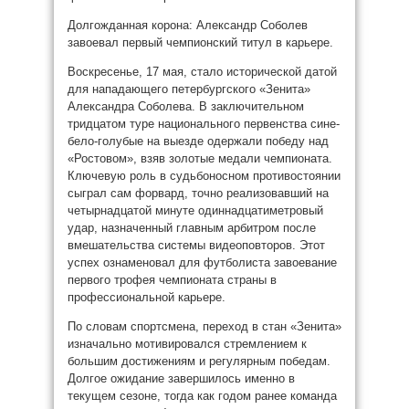
Долгожданная корона: Александр Соболев
завоевал первый чемпионский титул в карьере.
Воскресенье, 17 мая, стало исторической датой
для нападающего петербургского «Зенита»
Александра Соболева. В заключительном
тридцатом туре национального первенства сине-
бело-голубые на выезде одержали победу над
«Ростовом», взяв золотые медали чемпионата.
Ключевую роль в судьбоносном противостоянии
сыграл сам форвард, точно реализовавший на
четырнадцатой минуте одиннадцатиметровый
удар, назначенный главным арбитром после
вмешательства системы видеоповторов. Этот
успех ознаменовал для футболиста завоевание
первого трофея чемпионата страны в
профессиональной карьере.
По словам спортсмена, переход в стан «Зенита»
изначально мотивировался стремлением к
большим достижениям и регулярным победам.
Долгое ожидание завершилось именно в
текущем сезоне, тогда как годом ранее команда