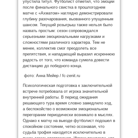
упустила титул. Футболист отметил, что эмоции
после финального свистка в прошлогоднем
матче с «Ахматом» наглядно демонстрировали
глубину разочарования, вызванного упущенным
шансом. Текущий розыгрыш также нельзя было
назвать простым: сезон сопровождался
серьезными эмоциональными нагрузками и
сложностями различного характера. Тем не
менее, коллектив смог преодолеть все
препятствия, и нападающий выразил искреннюю
радость от того, что команда сумела довести
дистанцию до победного конца.
фото: Анна Мейер / fc-zenit.ru
Психологическая подготовка к заключительной
встрече потребовала от игрока значительной
внутренней работы. В период ожидания
решающего тура время словно замедлило ход,
а беспокойство о возможном эмоциональном
перегорании периодически возникало в мыслях.
Однако к матчу на выезде футболист подошел в
спокойном состоянии, четко осознавая, что
судьба трофея находится исключительно в