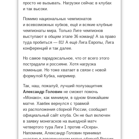
просто не вызывать. Нагрузки сейчас в клубах
и так высоки.
Помимо национальных чемпионатов
и всевозможных кубков, ещё и всякие клубные
чемпионаты мира. Только Лиге чемпионов
выступают в общем этапе 36 команд! А за право
туда пробиться — 81! А ещё Лига Европы, Лига
конференций и так далее.
Но самое парадоксальное, что от всего этого
пострадали и россияне. Хотя нагрузка
поменьше. Но тоже хватает в связи с новой
формулой Кубка, например.
Так, наш, пожалуй, лучший полузащитник
Александр Головин
не сможет помочь
«Монако», как минимум, в одном ближайшем
матче. Хавбек вернулся с травмой
из расположения сборной России, сообщает
официальный сайт клуба. Он не был включен
в заявку монегасков на выездной матч
четвертого тура Лиги 1 против «Осера».
Напомним, Александр Головин принимал
участие в товарищеском матче сборной России