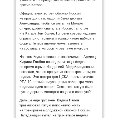
против Катара.
Официальных встреч сборная России
не проводит, так надо ли было дергать
Александра, чтобы он летел из Монако
с пересадками сначала в Россию, а потом
и в Катар? Тем более, Головин совсем недавно
оправился от травмы и только начал набирать
форму. Теперь вполне может вылететь
из состава, в котором играет уже много лет.
На этом беды россиян не закончились. Армеец
Кирилл Глебов
повредил мышцы бедра
во время игры с Иорданией. Медобследования
показали, что он пропустит около трех-четырех
недель. Это потеря для ЦСКА: в семи матчах
РПЛ 19-летний полузащитник забил три мяча
и сделал один ассист. Опять же: так уж было
нужно дергать молодого пацана в сборную?
Дальше ещё грустнее.
Вадим Раков
травмировал пятую плюсневую кость
на тренировке молодежной сборной России.
Нападающий выпал на три-четыре недели.