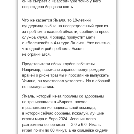
он не сыграет с «Барсой» уже точно у него
повреждена берцовая кость.
Что же касается Ямаля, то 18-летний
вундеркинд выбыл на неопределенный срок из-
за проблем в паховой области, сообщила пресс-
служба клуба. Форвард пропустит матч
с «Валенсией» в 4-м туре Ла лиги. Уже понятно,
что одной игрой проблемы Ямаля
не ограничатся.
Представители обоих клубов взбешены.
Например, парижане заранее предупреждали
врачей о риске травмы и просили не выпускать
Усмана, он чувствовал усталость. Но в сборной
не прислушались.
Ямаль, который из-за проблем со здоровьем
не тренировался в «Барсе», поехал
в расположение национальной команды,
в которой сейчас собраны, пожалуй, лучшие
игроки мира и Евро-2024. Испания легко
разгромила соперников — 3:0 и 6:0. Ямаль
играл почти по 80 минут, а на скамейке сидели