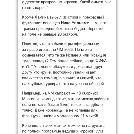
с десяток прекрасных игроков. Какой смысл был
гонять парня?
Кроме Ламина выбыл из строя и прекрасный
футболист испанцев
Нико Уильямс
— у него
травма приводящей мышцы бедра. Вернется
на поле не раньше 20 октября.
Понятно, что это были игры официальные —
за право играть на ЧМ-2026. Но кто-то
сомневается, что те же Испания или Франция
туда попадут? Тем более сейчас, когда ФИФА
и УЕФА, словно обезумев и доказывая друг
другу кто круче, постоянно увеличивает
количество команд, а значит, и матчей, что
на клубных турнирах, что на уровне сборной.
Например, на ЧМ сыграют — 48 сборных!
Многие из команд такие, что им можно забивать
если не как в баскетболе, то как в гандболе
точно. Даже норвежцы, а не испанцы или
французы, набили молдованам 11 мячей!
Конечно, в таких матчах можно не нагружать
по полной программе ведущих игроков. Или