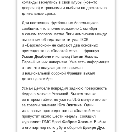
команды вернулись в свои клубы (кое-кто
досрочно) с травмами и выбыли на достаточно
длительные сроки.
Для настоящих футбольных болельщиков,
сообщим, что вполне возможно 1 октября
в самом топовом матче Лиги чемпионов между
нынешним обладателем титула ПСЖ
и «Барселоной» не сыграют два основных
претендента на «Золотой мяч» — француз
Усман Дембеле
и испанец
Ламин Ямаль.
Первый из них наверняка. Уже есть информация
о том, что полузащитник парижан
и национальной сборной Франции выбыл
до конца октября.
Усман Дембеле повредил заднюю поверхность
бедра в матче с Украиной. Вышел только
во втором тайме, но уже на 81-й минуте его из-
за травмы заменил
Юго Экитике
. Один
из главных претендентов на «Золотой мяч»
пропустит около шести недель, сообщил
журналист RMC Sport
Фабрис Хокинс
. Выбыл
и его партнер по клубу и сборной
Дезире Дуэ
,