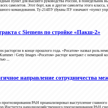
ный пункт для высшего руководства России, в понедельник выле
всех самолетов. Этот борт, как и другие самолеты этого класса
ушного командования. Ту-214ПУ (буквы ПУ означают «пункт уп
ракта с Siemens по стройке «Пакш-2»
ns расторгли в конце прошлого года. «Росатом» назвал роль нем
 Kummer / Getty Images «Росатом» расторг контракт с немецкой 
ью ...
гичное направление сотрудничества межд
о прогнозирования РАН проанализировал выступление главног
р Института народнохозяйственного прогнозирования РАН счит