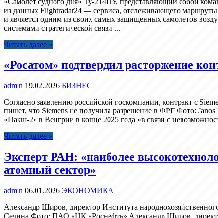
«Самолет судного дня» Ту-214ПУ, представляющий собой команд
из данных Flightradar24 — сервиса, отслеживающего маршруты 
и является одним из своих самых защищенных самолетов возд
системами стратегической связи ...
Читать далее »
«Росатом» подтвердил расторжение конт
admin
19.02.2026
БИЗНЕС
Согласно заявлению российской госкомпании, контракт с Sieme
пишет, что Siemens не получила разрешение в ФРГ Фото: Janos
«Пакш-2» в Венгрии в конце 2025 года «в связи с невозможност
Читать далее »
Эксперт РАН: «наиболее высокотехноло
атомный сектор»
admin
06.01.2026
ЭКОНОМИКА
Александр Широв, директор Института народнохозяйственног
Сечина Фото: ПАО «НК «Роснефть» Александр Широв, директо