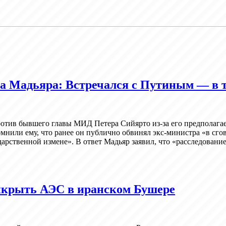
ра Мадьяра: Встречался с Путиным — в 
отив бывшего главы МИД Петера Сийярто из-за его предполагае
нили ему, что ранее он публично обвинял экс-министра «в сгов
арственной измене». В ответ Мадьяр заявил, что «расследование
рикрыть АЭС в иранском Бушере