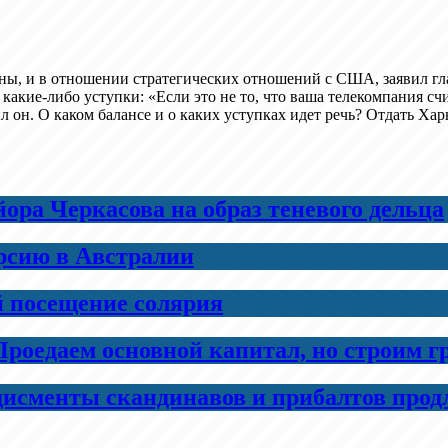
аины, и в отношении стратегических отношений с США, заявил 
какие-либо уступки: «Если это не то, что ваша телекомпания счи
 он. О каком балансе и о каких уступках идет речь? Отдать Харь
ра Черкасова на образ теневого дельца
рсию в Австралии
й посещение солярия
Проедаем основной капитал, но строим 
дисменты скандинавов и прибалтов прод