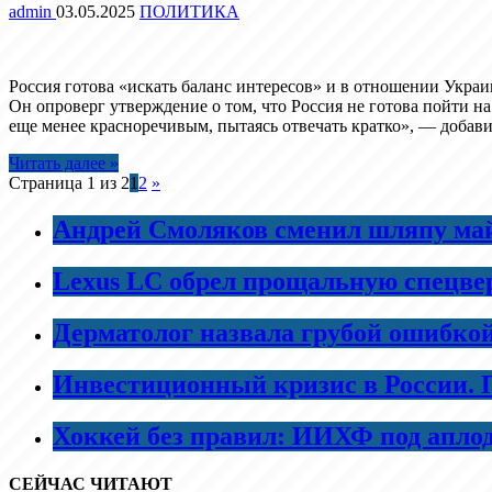
admin
03.05.2025
ПОЛИТИКА
Россия готова «искать баланс интересов» и в отношении Укр
Он опроверг утверждение о том, что Россия не готова пойти на 
еще менее красноречивым, пытаясь отвечать кратко», — добавил
Читать далее »
Страница 1 из 2
1
2
»
Андрей Смоляков сменил шляпу майо
Lexus LC обрел прощальную спецве
Дерматолог назвала грубой ошибко
Инвестиционный кризис в России. 
Хоккей без правил: ИИХФ под апло
СЕЙЧАС ЧИТАЮТ