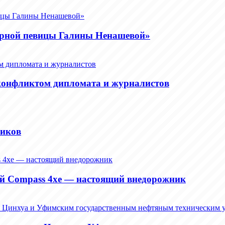
арной певицы Галины Ненашевой»
конфликтом дипломата и журналистов
зиков
кий Compass 4xe — настоящий внедорожник