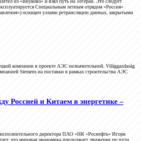
тел из «Внуково» и взял путь на Тегеран. Это следует
, эксплуатируется Специальным летным отрядом «Россия»
равления») оснащен узлами ретрансляции данных, закрытыми
ецкой компании в проекте АЭС незначительной. Világgazdaság
компанией Siemens на поставки в рамках строительства АЭС
у Россией и Китаем в энергетике –
о исполнительного директора ПАО «НК «Роснефть» Игоря
ает, что мировая экономика продолжает движение по пути