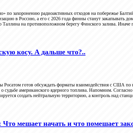
» по захоронению радиоактивных отходов на побережье Балтийс
зацию в Россию, а его с 2026 года финны станут закапывать дома
о Таллина на противоположном берегу Финского залива. Иначе г
кую косу. А дальше что?..
ны Росатом готов обсуждать форматы взаимодействия с США по 
дти о судьбе американского ядерного топлива. Напомним. Согл
руется создать нейтральную территорию, а контроль над станци
 Что мешает начать и что помешает зак