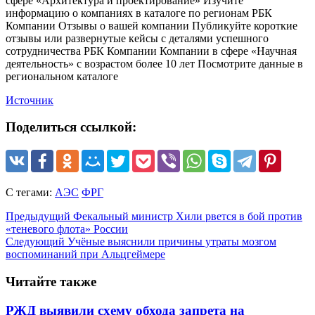
сфере «Архитектура и проектирование» Изучите
информацию о компаниях в каталоге по регионам
РБК
Компании Отзывы о вашей компании Публикуйте короткие
отзывы или развернутые кейсы с деталями успешного
сотрудничества
РБК Компании Компании в сфере «Научная
деятельность» с возрастом более 10 лет Посмотрите данные в
региональном каталоге
Источник
Поделиться ссылкой:
С тегами:
АЭС
ФРГ
Предыдущий
Фекальный министр Хили рвется в бой против
«теневого флота» России
Следующий
Учёные выяснили причины утраты мозгом
воспоминаний при Альцгеймере
Читайте также
РЖД выявили схему обхода запрета на