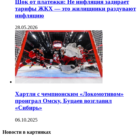
Шок от платежки: Не инфляция задирает
тарифы ЖКХ — это жилищники раздувают
инфляцию
28.05.2026
Хартли с чемпионским «Локомотивом»
проиграл Омску, Буцаев возглавил
«Сибирь»
06.10.2025
Новости в картинках