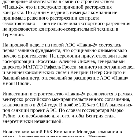
договорные обязательства в связи со строительством
«Пакш-2», что и послужило причиной расторжения
контракта. По данным издания, немецкая компания не
принимала решения о расторжении контракта
самостоятельно — она не получила экспортного разрешения
на производство контрольно-измерительной техники в
Германии.
На прошлой неделе на новой АЭС «Пакш-2» состоялась
первая заливка фундамента, что официально ознаменовало
начало строительства. На церемонии присутствовали глава
госкорпорации «Росатом» Алексей Лихачев, генеральный
директор МАГАТЭ Рафаэль Гросси, министр иностранных дел
и внешнеэкономических связей Венгрии Петер Сийярто и
бывший министр, отвечавший за расширение АЭС «Пакш»,
Янош Шюли.
Инвестиции в строительство «Пакш-2» реализуются в рамках
венгерско-российского межправительственного соглашения,
заключенного в 2014 году. В ноябре 2025-го США вывели из-
под санкций проект АЭС. По словам госсекретаря Марко
Рубио, это необходимо для того, чтобы Венгрия стала
энергетически независимой.
Новости компаний РБК Компании Молодые компании в