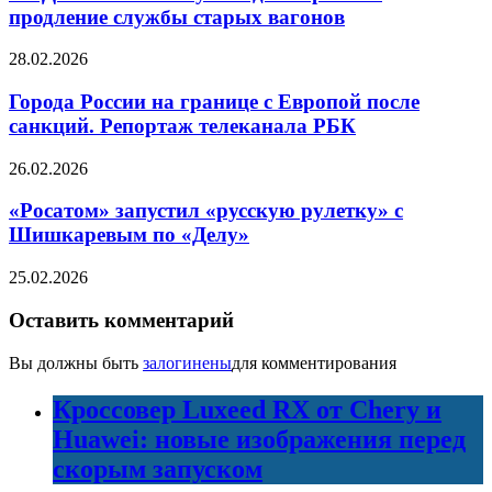
продление службы старых вагонов
28.02.2026
Города России на границе с Европой после
санкций. Репортаж телеканала РБК
26.02.2026
«Росатом» запустил «русскую рулетку» с
Шишкаревым по «Делу»
25.02.2026
Оставить комментарий
Вы должны быть
залогинены
для комментирования
Кроссовер Luxeed RX от Chery и
Huawei: новые изображения перед
скорым запуском