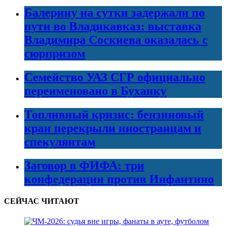
Балерину на сутки задержали по
пути во Владикавказ: выставка
Владимира Соскиева оказалась с
сюрпризом
Семейство УАЗ СГР официально
переименовано в Буханку
Топливный кризис: бензиновый
кран перекрыли иностранцам и
спекулянтам
Заговор в ФИФА: три
конфедерации против Инфантино
СЕЙЧАС ЧИТАЮТ