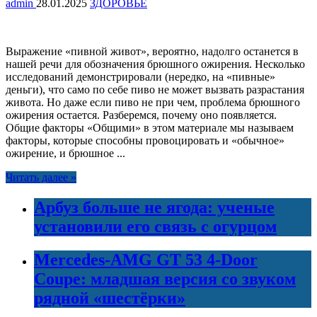
admin
28.01.2025
ЗДОРОВЬЕ
Выражение «пивной живот», вероятно, надолго останется в
нашей речи для обозначения брюшного ожирения. Несколько
исследований демонстрировали (нередко, на «пивные»
деньги), что само по себе пиво не может вызвать разрастания
живота. Но даже если пиво не при чем, проблема брюшного
ожирения остается. Разберемся, почему оно появляется.
Общие факторы «Общими» в этом материале мы называем
факторы, которые способны провоцировать и «обычное»
ожирение, и брюшное ...
Читать далее »
Арбуз больше не ягода: ученые
установили его связь с огурцом
Mercedes-AMG GT 53 4-Door
Coupe: младшая версия со звуком
рядной «шестёрки»