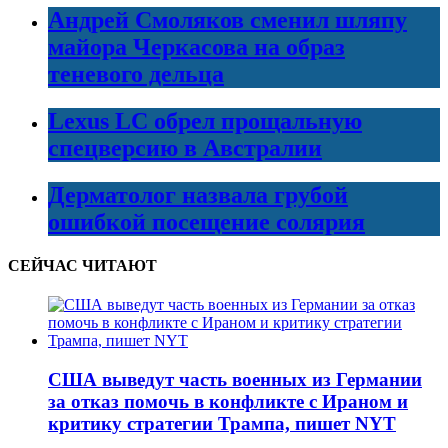
Андрей Смоляков сменил шляпу
майора Черкасова на образ
теневого дельца
Lexus LC обрел прощальную
спецверсию в Австралии
Дерматолог назвала грубой
ошибкой посещение солярия
СЕЙЧАС ЧИТАЮТ
США выведут часть военных из Германии
за отказ помочь в конфликте с Ираном и
критику стратегии Трампа, пишет NYT