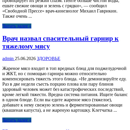
провоцирует их резкий спазм. Пейте больше чистой воды,
ешьте свежие овощи и зелень с грядки», — сообщил
«Свободной Прессе» врач-кинезиолог Михаил Гаврикин.
Также очень ...
Читать далее »
Врач назвал спасительный гарнир к
тяжелому мясу
admin
25.06.2026
ЗДОРОВЬЕ
Жареное мясо входит в топ вредных блюд для поджелудочной
и ЖКТ, но с помощью гарнира можно относительно
компенсировать тяжесть этого блюда. «Не демонизируйте еду.
Раз в две недели съесть порцию плова или пару блинов
здоровый человек может без катастрофических последствий,
кроме легкой тяжести. Вредна система питания. Ищите баланс
в одном блюде. Если вы едите жареное мясо (тяжелое),
добавьте к нему свежую зелень и ферментированные овощи
(квашеная капуста), а не жареную картошку. Клетчатка ...
Читать далее »