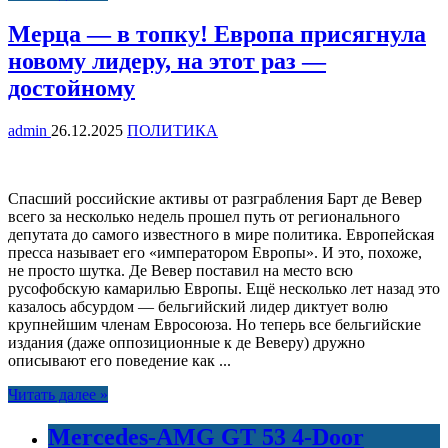
Мерца — в топку! Европа присягнула
новому лидеру, на этот раз —
достойному
admin
26.12.2025
ПОЛИТИКА
Спасший российские активы от разграбления Барт де Вевер
всего за несколько недель прошел путь от регионального
депутата до самого известного в мире политика. Европейская
пресса называет его «императором Европы». И это, похоже,
не просто шутка. Де Вевер поставил на место всю
русофобскую камарилью Европы. Ещё несколько лет назад это
казалось абсурдом — бельгийский лидер диктует волю
крупнейшим членам Евросоюза. Но теперь все бельгийские
издания (даже оппозиционные к де Веверу) дружно
описывают его поведение как ...
Читать далее »
Mercedes-AMG GT 53 4-Door