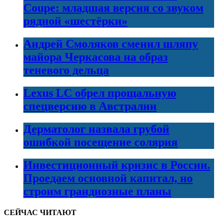
Coupe: младшая версия со звуком
рядной «шестёрки»
Андрей Смоляков сменил шляпу
майора Черкасова на образ
теневого дельца
Lexus LC обрел прощальную
спецверсию в Австралии
Дерматолог назвала грубой
ошибкой посещение солярия
Инвестиционный кризис в России.
Проедаем основной капитал, но
строим грандиозные планы
СЕЙЧАС ЧИТАЮТ