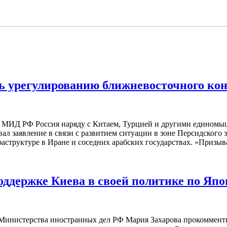
ть урегулированию ближневосточного ко
а МИД РФ Россия наряду с Китаем, Турцией и другими единомы
 заявление в связи с развитием ситуации в зоне Персидского за
труктуре в Иране и соседних арабских государствах. «Призывае
поддержке Киева в своей политике по Яп
инистерства иностранных дел РФ Мария Захарова прокомменти