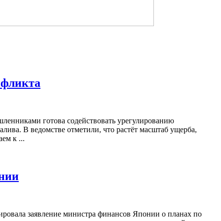
нфликта
шленниками готова содействовать урегулированию
лива. В ведомстве отметили, что растёт масштаб ущерба,
м к ...
онии
ровала заявление министра финансов Японии о планах по