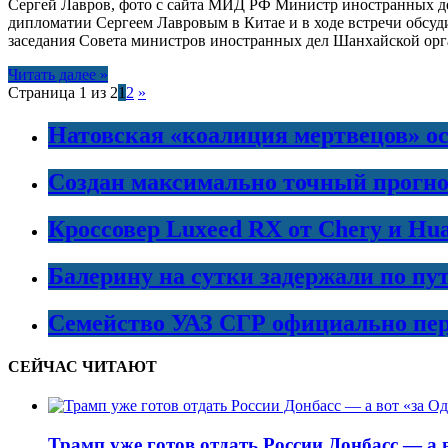
Сергей Лавров, фото с сайта МИД РФ Министр иностранных де
дипломатии Сергеем Лавровым в Китае и в ходе встречи обсу
заседания Совета министров иностранных дел Шанхайской орг
Читать далее »
Страница 1 из 2
1
2
»
Натовская «коалиция мертвецов» ос
Создан максимально точный прогно
Кроссовер Luxeed RX от Chery и Hu
Балерину на сутки задержали по пу
Семейство УАЗ СГР официально пер
СЕЙЧАС ЧИТАЮТ
Трамп уже готов отдать России Донбасс — а в