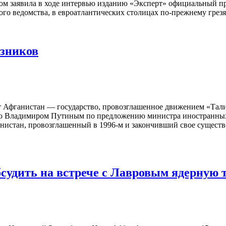
том заявила в ходе интервью изданию «Эксперт» официальный п
го ведомства, в евроатлантических столицах по-прежнему грезят
юзников
Афганистан — государство, провозглашенное движением «Талиба
то Владимиром Путиным по предложению министра иностранных 
истан, провозглашенный в 1996-м и закончивший свое существо
судить на встрече с Лавровым ядерную 