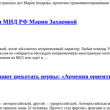
странных дел Мария Захарова, иронично прокомментировавшая н
ля МИД РФ Марии Захаровой
ский, носят абсолютно неприемлемый характер; Любая помощь У
Россия не собирается обсуждать неприемлемую иностранную инт
ния на $825 млн идет в ...
нают щекотать нервы: «Армения ориентир
 антироссийский, другой — пророссийский. Антироссийская ма
тен пришли лишь 32 человека. Протест стал фарсом с флагами 