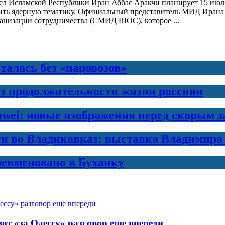
л Исламской Республики Иран Аббас Аракчи планирует 15 июля 
дить ядерную тематику. Официальный представитель МИД Ирана 
анизации сотрудничества (СМИД ШОС), которое ...
талась без «паровозов»
з продолжительности жизни россиян
awei: новые изображения перед скорым 
ти во Владикавказ: выставка Владимира
еименовано в Буханку
от «за Одессу» разговор еще впереди