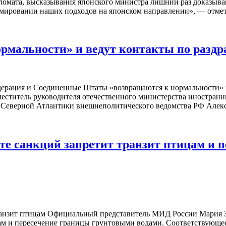
пломата, высказывания японского министра лишний раз доказы
мировании наших подходов на японском направлении», — отметил
рмальности» и ведут контакты по разд
дерация и Соединенные Штаты «возвращаются к нормальности» 
меститель руководителя отечественного министерства иностран
 Северной Атлантики внешнеполитического ведомства РФ Алексан
кете санкций запретит транзит птицам и
 транзит птицам Официальный представитель МИД России Мария 
ам и пересечение границы грунтовыми водами. Соответствующе