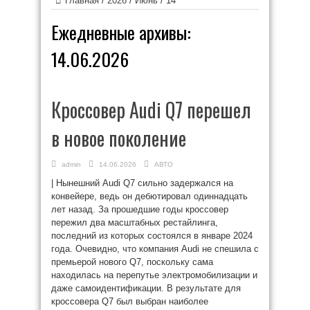
Главная
/
2026
/
Июнь
/
14
Ежедневные архивы:
14.06.2026
Кроссовер Audi Q7 перешел
в новое поколение
admin
14.06.2026
АВТО
| Нынешний Audi Q7 сильно задержался на
конвейере, ведь он дебютировал одиннадцать
лет назад. За прошедшие годы кроссовер
пережил два масштабных рестайлинга,
последний из которых состоялся в январе 2024
года. Очевидно, что компания Audi не спешила с
премьерой нового Q7, поскольку сама
находилась на перепутье электромобилизации и
даже самоидентификации. В результате для
кроссовера Q7 был выбран наиболее