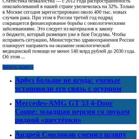
Статистика безжалостна — с 2012 года распространенность
онкозаболеваний в нашей стране увеличилась на 32%. Только
в Москве сегодня зарегистрировано около 400 тыс. новых
случаев рака. При этом в России третий год подряд
сокращается финансирование борьбы с онкологическими
заболеваниями. Это следует из материалов к закону
о бюджете, который размещен уже в базе Госдумы. Чтобы
исправить ситуацию, Министерство здравоохранения России
планирует направить на оказание онкологической
медицинской помощи не менее 140 млрд рублей до 2030 года.
Об этом ...
Читать далее »
Арбуз больше не ягода: ученые
установили его связь с огурцом
Mercedes-AMG GT 53 4-Door
Coupe: младшая версия со звуком
рядной «шестёрки»
Андрей Смоляков сменил шляпу