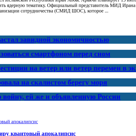
дить ядерную тематику. Официальный представитель МИД Ирана 
анизации сотрудничества (СМИД ШОС), которое ...
вастал завидной экономичностью
ьзоваться смартфоном перед сном
естиции на ветер или ветер перемен в э
овала на скалистом берегу моря
 войну, ей же и объявленную России
миру квантовый апокалипсис