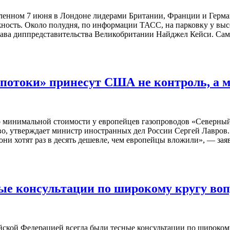
вленном 7 июня в Лондоне лидерами Британии, Франции и Герман
жность. Около полудня, по информации ТАСС, на парковку у в
 глава диппредставительства Великобритании Найджел Кейси. С
потоки» принесут США не контроль, а 
 минимальной стоимости у европейцев газопроводов «Северный 
во, утверждает министр иностранных дел России Сергей Лавров
и хотят раз в десять дешевле, чем европейцы вложили», — заяв
ные консультации по широкому кругу воп
ской Федерацией всегда были тесные консультации по широкому