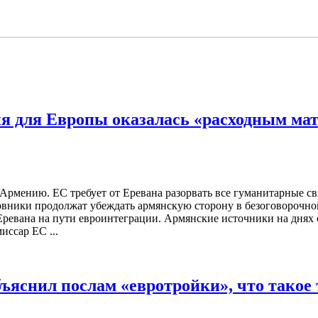
 для Европы оказалась «расходным мате
 Армению. ЕС требует от Еревана разорвать все гуманитарные св
новники продолжат убеждать армянскую сторону в безоговорочн
 Еревана на пути евроинтеграции. Армянские источники на днях
иссар ЕС ...
яснил послам «евротройки», что такое