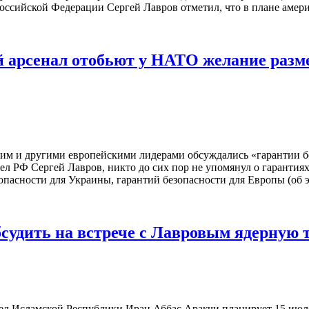
ссийской Федерации Сергей Лавров отметил, что в плане америк
й арсенал отобьют у НАТО желание разм
ким и другими европейскими лидерами обсуждались «гарантии б
ел РФ Сергей Лавров, никто до сих пор не упомянул о гарантия
зопасности для Украины, гарантий безопасности для Европы (об э
судить на встрече с Лавровым ядерную 
л Исламской Республики Иран Аббас Аракчи планирует 15 июля 