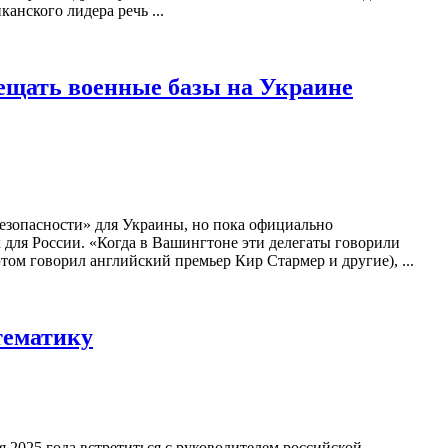
анского лидера речь ...
ещать военные базы на Украине
езопасности» для Украины, но пока официально
х для России. «Когда в Вашингтоне эти делегаты говорили
том говорил английский премьер Кир Стармер и другие), ...
тематику
2025 года встретиться с руководителем российской