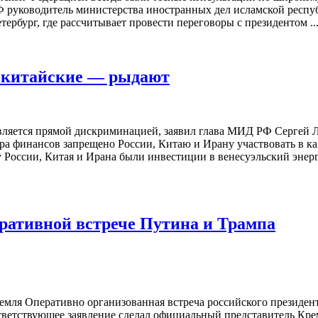
РФ руководитель министерства иностранных дел исламской респ
ербург, где рассчитывает провести переговоры с президентом ..
, китайские — рыдают
вляется прямой дискриминацией, заявил глава МИД РФ Сергей 
а финансов запрещено России, Китаю и Ирану участвовать в ка
у России, Китая и Ирана были инвестиции в венесуэльский энерг
еративной встрече Путина и Трампа
емля Оперативно организованная встреча российского президе
ответствующее заявление сделал официальный представитель Кр