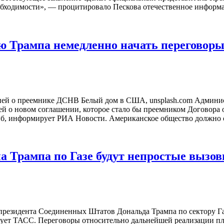
обходимости», — процитировало Пескова отечественное информац
ю Трампа немедленно начать переговоры
ией о преемнике ДСНВ Белый дом в США, unsplash.com Админи
ей о новом соглашении, которое стало бы преемником Договора
б, информирует РИА Новости. Американское общество должно сде
 Трампа по Газе будут непростые вызо
 президента Соединенных Штатов Дональда Трампа по сектору Г
ует ТАСС. Переговоры относительно дальнейшей реализации пла