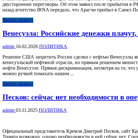
двусторонние переговоры. Об этом заявил после прибытия в 
назад агентство IRNA передало, что Арагчи прибыл в Санкт-Пет
Читать далее »
Венесуэла: Российские денежки плачут
admin
16.02.2026
ПОЛИТИКА
Решение США запретить России сделки с нефтью Венесуэлы я
венесуэльской нефтяной отрасли, но прямым решением министр
нефти Венесуэле. Прямая дискриминация, несмотря на то, что 
можно ручкой помахать нашим ...
Читать далее »
Песков: сейчас нет необходимости в оп
admin
03.11.2025
ПОЛИТИКА
Официальный представитель Кремля Дмитрий Песков, сайт Кр
Трампа возможна, однако необходимости в ней сейчас нет. Со