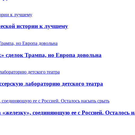
ческой истории к лучшему
» сделок Трампа, но Европа довольна
ссерскую лабораторию детского театра
 «железку», соединяющую ее с Россией. Осталось 