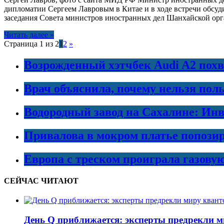
дипломатии Сергеем Лавровым в Китае и в ходе встречи обсу
заседания Совета министров иностранных дел Шанхайской орг
Читать далее »
Страница 1 из 2
1
2
»
Возрожденный хэтчбек Audi A2 пох
Врач объяснила, почему нельзя пол
Водородный завод на Сахалине: Инв
Привалова в мокром платье попозир
Европа с треском проиграла газовую
СЕЙЧАС ЧИТАЮТ
День Q приближается: эксперты предрекли 