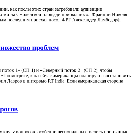
ии, как послы этих стран затребовали аудиенции
ысотки на Смоленской площади прибыл посол Франции Николя
амым последним приехал посол ФРГ Александер Ламбсдорф.
множество проблем
поток-1» (СП-1) и «Северный поток-2» (СП-2), чтобы
. «Посмотрите, как сейчас американцы планируют восстановить
ил Лавров в интервью RT India. Если американская сторона
росов
 кругу вопросов, особенно региональных, велись постоянные