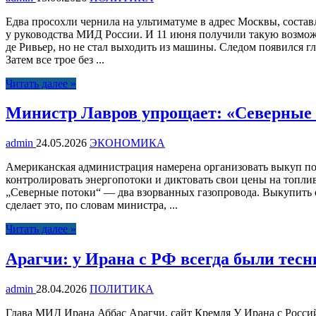
Едва просохли чернила на ультиматуме в адрес Москвы, соста
у руководства МИД России. И 11 июня получили такую возмо
де Ривьер, но не стал выходить из машины. Следом появился
Затем все трое без ...
Читать далее »
Министр Лавров упрощает: «Северные 
admin
24.05.2026
ЭКОНОМИКА
Американская администрация намерена организовать выкуп по
контролировать энергопотоки и диктовать свои цены на топли
„Северные потоки“ — два взорванных газопровода. Выкупить он
сделает это, по словам министра, ...
Читать далее »
Арагчи: у Ирана с РФ всегда были тес
admin
28.04.2026
ПОЛИТИКА
Глава МИД Ирана Аббас Арагчи, сайт Кремля У Ирана с Россий