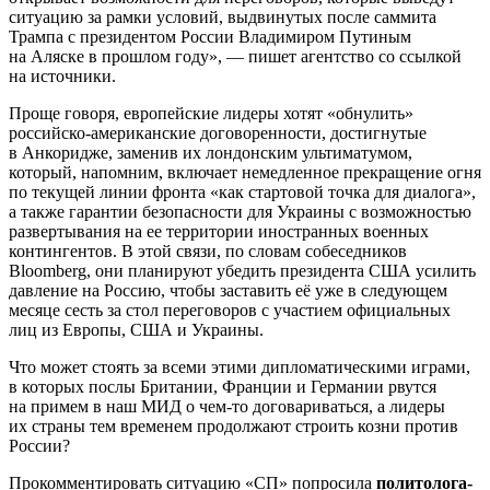
ситуацию за рамки условий, выдвинутых после саммита
Трампа с президентом России Владимиром Путиным
на Аляске в прошлом году», — пишет агентство со ссылкой
на источники.
Проще говоря, европейские лидеры хотят «обнулить»
российско-американские договоренности, достигнутые
в Анкоридже, заменив их лондонским ультиматумом,
который, напомним, включает немедленное прекращение огня
по текущей линии фронта «как стартовой точка для диалога»,
а также гарантии безопасности для Украины с возможностью
развертывания на ее территории иностранных военных
контингентов. В этой связи, по словам собеседников
Bloomberg, они планируют убедить президента США усилить
давление на Россию, чтобы заставить её уже в следующем
месяце сесть за стол переговоров с участием официальных
лиц из Европы, США и Украины.
Что может стоять за всеми этими дипломатическими играми,
в которых послы Британии, Франции и Германии рвутся
на примем в наш МИД о чем-то договариваться, а лидеры
их страны тем временем продолжают строить козни против
России?
Прокомментировать ситуацию «СП» попросила
политолога-