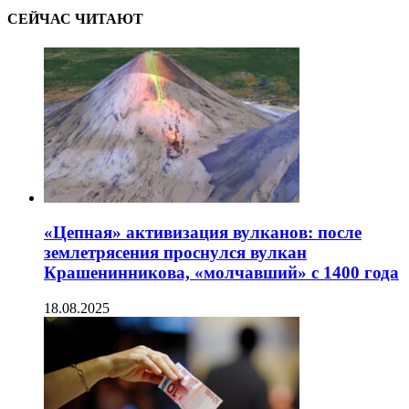
СЕЙЧАС ЧИТАЮТ
«Цепная» активизация вулканов: после
землетрясения проснулся вулкан
Крашенинникова, «молчавший» с 1400 года
18.08.2025