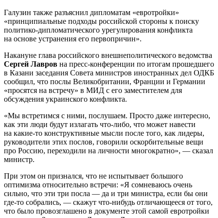
Галузин также разъяснил дипломатам «евротройки»
«принципиальные подходы российской стороны к поиску
политико-дипломатического урегулирования конфликта
на основе устранения его первопричин».
Накануне глава российского внешнеполитического ведомства
Сергей Лавров
на пресс-конференции по итогам прошедшего
в Казани заседания Совета министров иностранных дел ОДКБ
сообщил, что послы Великобритании, Франции и Германии
«просятся на встречу» в МИД с его заместителем для
обсуждения украинского конфликта.
«Мы встретимся с ними, послушаем. Просто даже интересно,
как эти люди будут излагать что-либо, что может навести
на какие-то конструктивные мысли после того, как лидеры,
руководители этих послов, говорили оскорбительные вещи
про Россию, переходили на личности многократно», — сказал
министр.
При этом он признался, что не испытывает большого
оптимизма относительно встречи: «Я сомневаюсь очень
сильно, что эти три посла — да и три министра, если бы они
где-то собрались, — скажут что-нибудь отличающееся от того,
что было провозглашено в документе этой самой евротройки