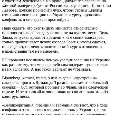
с участием Зеленского в Лондоне. Документ в совершенно
хамской манере требует от России капитуляции». По мнению
Лаврова, должно произойти чудо, чтобы страны Европы
изменили свою позицию по Украине и урегулированию
конфликта, и оно едва ли произойдет.
Надо сказать, что скептицизм министра относительно
полезности такого рандеву возник не на пустом месте. Ведь
Запад, запуская время от времени к нам своих эмиссаров,
только прощупывает почву: созрела Россия, чтобы сдаться,
или еще нет, но менять политический курс в отношении
нашей страны там не намерены.
ЕС провалил все шансы помочь урегулированию на Украине
как раз потому, что мир европейским лидерам нужен только
на их условиях. А нас такой вариант не утраивает.
Bloomberg, кстати, узнал, о чем лидеры «евротройки»
намерены просить
Дональда Трампа
на саммите «Большой
семерки» (G7), который пройдет во Франции на следующей
неделе. И этот «инсайд» явно никак не связан с каким-либо
конструктивом.
«Великобритания, Франция и Германия считают, что в ходе
конфликта чаша весов склонилась в пользу Украины, и это
открывает возможности для переговоров, которые выведут