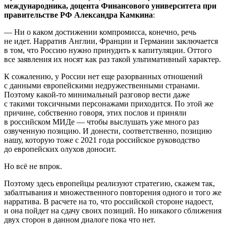
международника, доцента Финансового университета при
правительстве РФ Александра Камкина
:
— Ни о каком достижении компромисса, конечно, речь
не идет. Нарратив Англии, Франции и Германии заключается
в том, что Россию нужно принудить к капитуляции. Оттого
все заявления их носят как раз такой ультимативный характер.
К сожалению, у России нет еще разорванных отношений
с данными европейскими недружественными странами.
Поэтому какой-то минимальный разговор вести даже
с такими токсичными персонажами приходится. По этой же
причине, собственно говоря, этих послов и приняли
в российском МИДе — чтобы выслушать уже много раз
озвученную позицию. И донести, соответственно, позицию
нашу, которую тоже с 2021 года российское руководство
до европейских олухов доносит.
Но всё не впрок.
Поэтому здесь европейцы реализуют стратегию, скажем так,
забалтывания и множественного повторения одного и того же
нарратива. В расчете на то, что российской стороне надоест,
и она пойдет на сдачу своих позиций. Но никакого сближения
двух сторон в данном диалоге пока что нет.