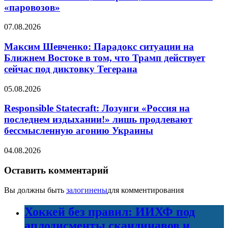
«паровозов»
07.08.2026
Максим Шевченко: Парадокс ситуации на
Ближнем Востоке в том, что Трамп действует
сейчас под диктовку Тегерана
05.08.2026
Responsible Statecraft: Лозунги «Россия на
последнем издыхании!» лишь продлевают
бессмысленную агонию Украины
04.08.2026
Оставить комментарий
Вы должны быть
залогинены
для комментирования
Хоккей без правил: ИИХФ под
аплодисменты скандинавов и