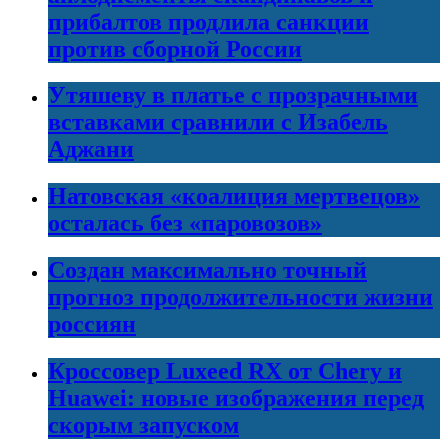
прибалтов продлила санкции
против сборной России
Утяшеву в платье с прозрачными
вставками сравнили с Изабель
Аджани
Натовская «коалиция мертвецов»
осталась без «паровозов»
Создан максимально точный
прогноз продолжительности жизни
россиян
Кроссовер Luxeed RX от Chery и
Huawei: новые изображения перед
скорым запуском