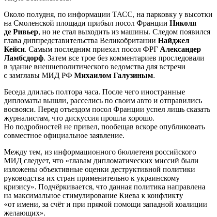
Около полудня, по информации ТАСС, на парковку у высотки
на Смоленской площади прибыл посол Франции
Николя
де Ривьер
, но не стал выходить из машины. Следом появился
глава диппредставительства Великобритании
Найджел
Кейси
. Самым последним приехал посол ФРГ
Александер
Ламбсдорф
. Затем все трое без комментариев проследовали
в здание внешнеполитического ведомства для встречи
с замглавы МИД РФ
Михаилом Галузиным
.
Беседа длилась полтора часа. После чего иностранные
дипломаты вышли, расселись по своим авто и отправились
восвояси. Перед отъездом посол Франции успел лишь сказать
журналистам, что дискуссия прошла хорошо.
Но подробностей не привел, пообещав вскоре опубликовать
совместное официальное заявление.
Между тем, из информационного бюллетеня российского
МИД следует, что «главам дипломатических миссий были
изложены объективные оценки деструктивной политики
руководства их стран применительно к украинскому
кризису». Подчёркивается, что данная политика направлена
на максимальное стимулирование Киева к конфликту
«от имени, за счёт и при прямой помощи западной коалиции
желающих».