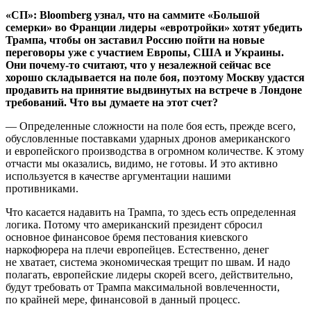
«СП»: Bloomberg узнал, что на саммите «Большой
семерки» во Франции лидеры «евротройки» хотят убедить
Трампа, чтобы он заставил Россию пойти на новые
переговоры уже с участием Европы, США и Украины.
Они почему-то считают, что у незалежной сейчас все
хорошо складывается на поле боя, поэтому Москву удастся
продавить на принятие выдвинутых на встрече в Лондоне
требований. Что вы думаете на этот счет?
— Определенные сложности на поле боя есть, прежде всего,
обусловленные поставками ударных дронов американского
и европейского производства в огромном количестве. К этому
отчасти мы оказались, видимо, не готовы. И это активно
используется в качестве аргументации нашими
противниками.
Что касается надавить на Трампа, то здесь есть определенная
логика. Потому что американский президент сбросил
основное финансовое бремя пестования киевского
наркофюрера на плечи европейцев. Естественно, денег
не хватает, система экономическая трещит по швам. И надо
полагать, европейские лидеры скорей всего, действительно,
будут требовать от Трампа максимальной вовлеченности,
по крайней мере, финансовой в данный процесс.