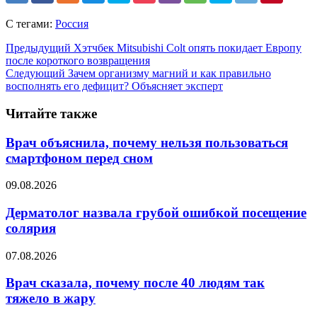
С тегами:
Россия
Предыдущий
Хэтчбек Mitsubishi Colt опять покидает Европу
после короткого возвращения
Следующий
Зачем организму магний и как правильно
восполнять его дефицит? Объясняет эксперт
Читайте также
Врач объяснила, почему нельзя пользоваться
смартфоном перед сном
09.08.2026
Дерматолог назвала грубой ошибкой посещение
солярия
07.08.2026
Врач сказала, почему после 40 людям так
тяжело в жару