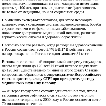
половина всех появившихся на свет младенцев имеет шанс
дожить до 100 лет, при этом их долголетие будет зависеть
не только от медицины, но и от социальной среды.
По мнению эксперта-геронтолога, для этого необходим
комплекс мер: укрепление системы здравоохранения, борьба
с хроническими и инфекционными заболеваниями,
повышение доступности медицинской помощи, развитие
гериатрической службы и здоровый образ жизни.
Насколько все это реально, когда расходы на здравоохранение
в России составляют всего 3,7% ВВП? В рейтинге трат
на здравоохранение Россия сегодня занимает 81 место.
Возникает естественный вопрос: какой интерес у государства,
чтобы люди жили до 120 лет? И какой интерес людям жить
до 120 лет? Действительно ли многие этого хотят? С таким
вопросом мы обратились к
сопредседателю Всероссийского
союза пациентов, члену СПЧ при президенте, доктору
медицинских наук
Яну Власову
.
— Интерес государства состоит единственно в том, чтобы
выровнять демографическую ситуацию, потому что при
нынешних тенденциях к 2050 году в России останется всего
70 миллионов населения.