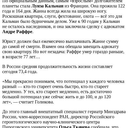
По официальным данным, самым «взрослым» долгожителем
планеты стала
Луиза Кальман
из Франции. Она прожила 122
года и 164 дня. Жанна всегда жила на широкую ногу.
Роскошная квартира, слуги, фехтование, охота — всё это для
Кальман было будничным делом. Уже к 90 годам у Кальман
не осталось наследников, и она заключила сделку с адвокатом
Андре Раффре
.
Юрист должен был ежемесячно выплачивать Жанне сумму
до самой её смерти. Взамен она обещала завещать адвокату
свою квартиру. Но вот незадача: Раффре умер гораздо раньше,
в возрасте 77 лет…
В России средняя продолжительность жизни составляет
сегодня 73,4 года.
«Мы прекрасно понимаем, что потенциал у каждого человека
разный — кто-то стареет очень быстро, кто-то стареет
медленно. У тех, кто стареет медленно, есть достаточно
большой потенциал уже сейчас жить и до 100, и до 120
лет», — считает Голикова.
До этого главный внештатный специалист гериатр Минздрава
России, член-корреспондент РАН, директор Российского
геронтологического научно-клинического центра
Пироговского университета
Ольга Ткачева
сообщала, что