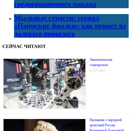
среднеразмерного пикапа
Мыльные страсти: сериал
«Пармские фиалки» как привет из
далекого прошлого
СЕЙЧАС ЧИТАЮТ
Экономические
«заморозки»
21.07.2025
Прощание с народной
артисткой России
Валентиной Талызиной