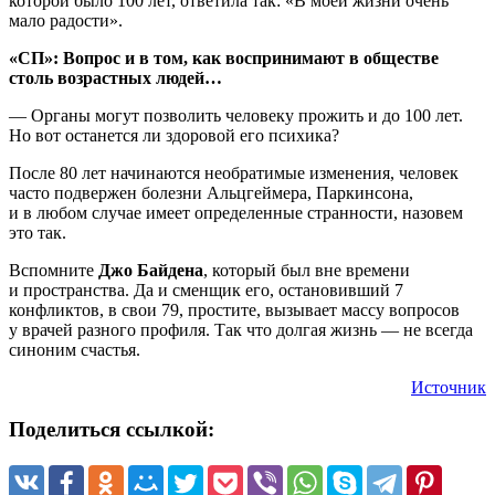
которой было 100 лет, ответила так: «В моей жизни очень
мало радости».
«СП»: Вопрос и в том, как воспринимают в обществе
столь возрастных людей…
— Органы могут позволить человеку прожить и до 100 лет.
Но вот останется ли здоровой его психика?
После 80 лет начинаются необратимые изменения, человек
часто подвержен болезни Альцгеймера, Паркинсона,
и в любом случае имеет определенные странности, назовем
это так.
Вспомните
Джо Байдена
, который был вне времени
и пространства. Да и сменщик его, остановивший 7
конфликтов, в свои 79, простите, вызывает массу вопросов
у врачей разного профиля. Так что долгая жизнь — не всегда
синоним счастья.
Источник
Поделиться ссылкой: