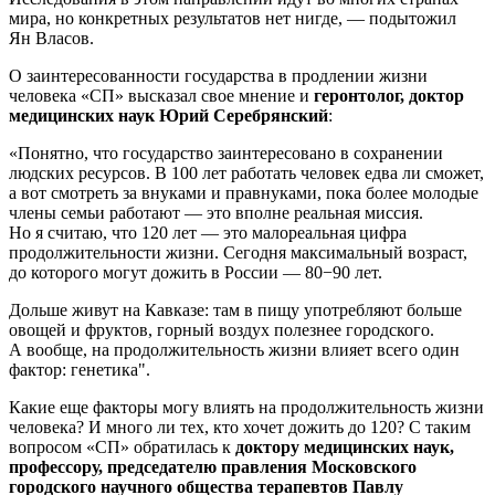
мира, но конкретных результатов нет нигде, — подытожил
Ян Власов.
О заинтересованности государства в продлении жизни
человека «СП» высказал свое мнение и
геронтолог, доктор
медицинских наук
Юрий Серебрянский
:
«Понятно, что государство заинтересовано в сохранении
людских ресурсов. В 100 лет работать человек едва ли сможет,
а вот смотреть за внуками и правнуками, пока более молодые
члены семьи работают — это вполне реальная миссия.
Но я считаю, что 120 лет — это малореальная цифра
продолжительности жизни. Сегодня максимальный возраст,
до которого могут дожить в России — 80−90 лет.
Дольше живут на Кавказе: там в пищу употребляют больше
овощей и фруктов, горный воздух полезнее городского.
А вообще, на продолжительность жизни влияет всего один
фактор: генетика".
Какие еще факторы могу влиять на продолжительность жизни
человека? И много ли тех, кто хочет дожить до 120? С таким
вопросом «СП» обратилась к
доктору медицинских наук,
профессору, председателю правления Московского
городского научного общества терапевтов Павлу