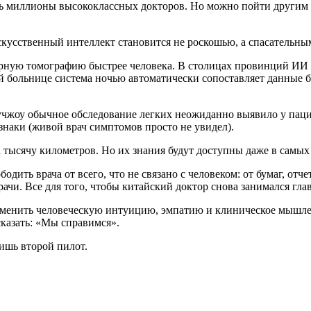
ь миллионы высококлассных докторов. Но можно пойти другим 
кусственный интеллект становится не роскошью, а спасательны
рную томографию быстрее человека. В столицах провинций ИИ 
ой больнице система ночью автоматически сопоставляет данные 
Сучжоу обычное обследование легких неожиданно выявило у па
знаки (живой врач симптомов просто не увидел).
 тысячу километров. Но их знания будут доступны даже в самых
одить врача от всего, что не связано с человеком: от бумаг, от
рачи. Все для того, чтобы китайский доктор снова занимался гл
заменить человеческую интуицию, эмпатию и клиническое мышл
сказать: «Мы справимся».
лишь второй пилот.