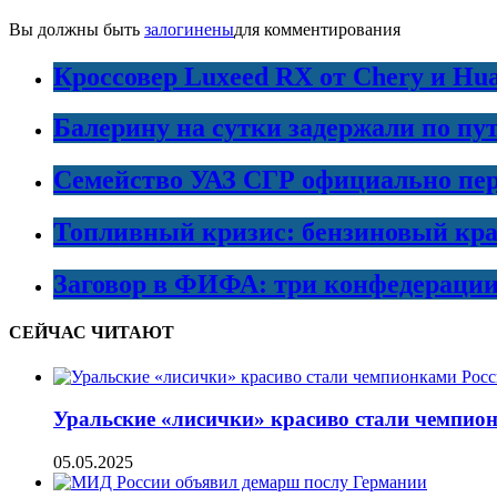
Вы должны быть
залогинены
для комментирования
Кроссовер Luxeed RX от Chery и Hu
Балерину на сутки задержали по пу
Семейство УАЗ СГР официально пер
Топливный кризис: бензиновый кра
Заговор в ФИФА: три конфедераци
СЕЙЧАС ЧИТАЮТ
Уральские «лисички» красиво стали чемпио
05.05.2025