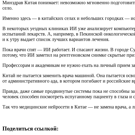
Минздрав Китая понимает: невозможно мгновенно подготовит
село.
Именно здесь — в китайских селах и небольших городках — ис
В некоторых уездных клиниках ИИ уже анализирует компьюте
испытаний лекарств. А, например, в Пекинской онкологическ
и к утру выдает список лучших вариантов лечения.
Пока врачи спят — ИИ работает. И спасают жизни. В городе 
потому, что ИИ заметил на рентгеновском снимке скрытые при
Профессорам и академикам не нужно ехать на личный прием за
Китай не пытается заменить врача машиной. Она пытается освоб
от административного ада, в котором погибают и российские в
Правда, даже самые продвинутые системы пока не способны 
человек способен посмотреть испуганному пациенту в глаза и 
Так что медицинские нейросети в Китае — не замена врача, а 
Поделиться ссылкой: