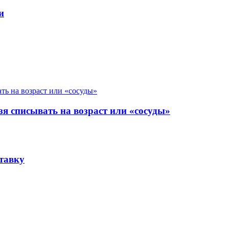
и
я списывать на возраст или «сосуды»
тавку