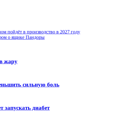
ом пойдёт в производство в 2027 году
фом о ящике Пандоры
 в жару
еньшить сильную боль
 запускать диабет