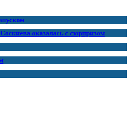
запуском
 Соскиева оказалась с сюрпризом
м