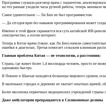
Программа слушала разговор врача с пациентом, анализировал
на что раньше уходили часы ручной работы, теперь занимало 
Самое удивительное — Ли Бин не был программистом.
— Да сегодня врач без навыков программирования может созда
Именно в этой фразе скрывается вся суть китайской ИИ-револ
электричество, а потом интернет.
Теперь в Китае врачи (такие, как Ли Бин) начали самостоятел
ошибки в диагнозах. Третья помогает сельским клиникам распо
Главная проблема Китая — не технологии, а расстояния;
Страна, где живет более 1,4 миллиарда человек, просто не мо
одинаково быстро.
В Пекине и Шанхае находятся больницы мирового уровня, осна
В маленьких городах и деревнях не хватает опытных врачей, о
Более миллиона первичных медицинских учреждений страны об
Даже амбулатории превращаются в Силиконовые долины