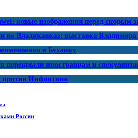
awei: новые изображения перед скорым 
ти во Владикавказ: выставка Владимира
еименовано в Буханку
н перекрыли иностранцам и спекулянта
и против Инфантино
нками России