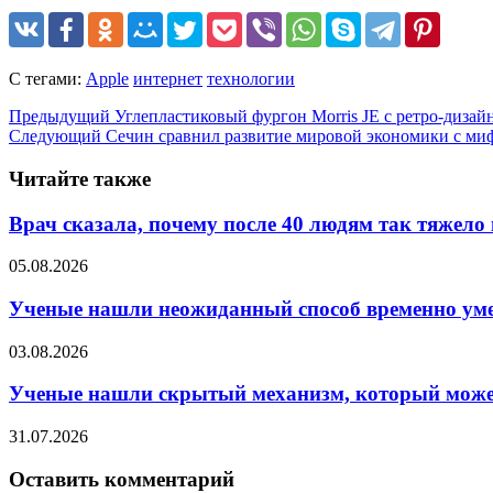
С тегами:
Apple
интернет
технологии
Предыдущий
Углепластиковый фургон Morris JE с ретро-дизайн
Следующий
Сечин сравнил развитие мировой экономики с ми
Читайте также
Врач сказала, почему после 40 людям так тяжело
05.08.2026
Ученые нашли неожиданный способ временно ум
03.08.2026
Ученые нашли скрытый механизм, который может
31.07.2026
Оставить комментарий