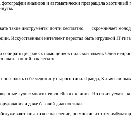
а фотографии анализов и автоматически превращала хаотичный 
минуты.
вать такие инструменты почти бесплатно, — скромничает молод
юции. Искусственный интеллект перестал быть игрушкой IT-гига
ьно собирать цифровых помощников под свои задачи. Одна нейро
знавать ранний рак легких.
жет позволить себе медицину старого типа. Правда, Китая слиш
щенные лучше многих европейских клиник. Но стоит уехать на с
борудования и даже базовой диагностики.
служивают гигантское население, но многие из этим амбулато