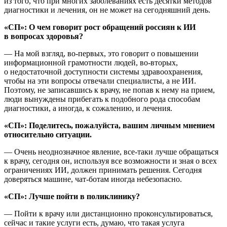
из того, что при многих заболеваниях есть десятки методов
диагностики и лечения, он не может на сегодняшний день.
«СП»: О чем говорит рост обращений россиян к ИИ
в вопросах здоровья?
— На мой взгляд, во-первых, это говорит о повышении
информационной грамотности людей, во-вторых,
о недостаточной доступности системы здравоохранения,
чтобы на эти вопросы отвечали специалисты, а не ИИ.
Поэтому, не записавшись к врачу, не попав к нему на прием,
люди вынуждены прибегать к подобного рода способам
диагностики, а иногда, к сожалению, и лечения.
«СП»: Поделитесь, пожалуйста, вашим личным мнением
относительно ситуации.
— Очень неоднозначное явление, все-таки лучше обращаться
к врачу, сегодня он, используя все возможности и зная о всех
ограничениях ИИ, должен принимать решения. Сегодня
доверяться машине, чат-ботам иногда небезопасно.
«СП»: Лучше пойти в поликлинику?
— Пойти к врачу или дистанционно проконсультироваться,
сейчас и такие услуги есть, думаю, что такая услуга