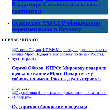
Владимира Соскиева оказалась с
сюрпризом
Семейство УАЗ СГР официально
переименовано в Буханку
СЕЙЧАС ЧИТАЮТ
Сергей Обухов, КПРФ: Миронову подарили
щенка по кличке Мрот. Подарите ему
собачку по имени Росстат, пусть играется
14.03.2026
Суд признал банкротом владельца