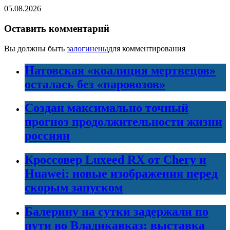
05.08.2026
Оставить комментарий
Вы должны быть
залогинены
для комментирования
Натовская «коалиция мертвецов»
осталась без «паровозов»
Создан максимально точный
прогноз продолжительности жизни
россиян
Кроссовер Luxeed RX от Chery и
Huawei: новые изображения перед
скорым запуском
Балерину на сутки задержали по
пути во Владикавказ: выставка