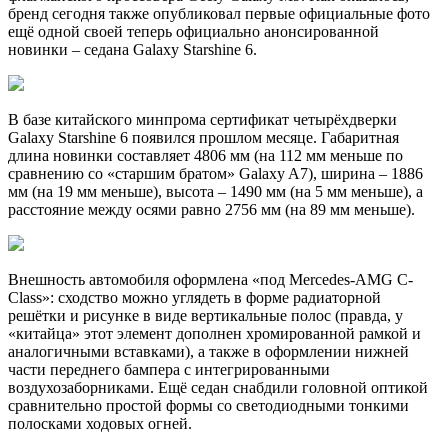
бренд сегодня также опубликовал первые официальные фото
ещё одной своей теперь официально анонсированной
новинки – седана Galaxy Starshine 6.
В базе китайского минпрома сертификат четырёхдверки
Galaxy Starshine 6 появился прошлом месяце. Габаритная
длина новинки составляет 4806 мм (на 112 мм меньше по
сравнению со «старшим братом» Galaxy A7), ширина – 1886
мм (на 19 мм меньше), высота – 1490 мм (на 5 мм меньше), а
расстояние между осями равно 2756 мм (на 89 мм меньше).
Внешность автомобиля оформлена «под Mercedes-AMG C-
Class»: сходство можно углядеть в форме радиаторной
решётки и рисунке в виде вертикальные полос (правда, у
«китайца» этот элемент дополнен хромированной рамкой и
аналогичными вставками), а также в оформлении нижней
части переднего бампера с интегрированными
воздухозаборниками. Ещё седан снабдили головной оптикой
сравнительно простой формы со светодиодными тонкими
полосками ходовых огней.