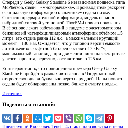
Спереди у Geely Galaxy Starshine 6 независимая подвеска типа
McPherson, сзади – «многорычажка». Производитель раскроет
официальную информацию о «начинке» седана позже.
Согласно предварительной информации, модель оснастят
гибридной силовой установкой ThorEM-i нового поколения.
В её основе лежит работающий в тандеме с электромотором
бензиновый четырёхцилиндровый атмосферник объёмом 1,5
литра, его отдача равна 112 л.с., а максимальный крутящий
момент – 136 Нм. Ожидается, что у топовой версии ёмкость
литий-железо-фосфатной батареи составит 17 кВт*ч,
максимальный запас хода при движении чисто на электротяге
у этого варианта, вероятно, составит около 125 км.
Есть вероятность, что полноценная премьера Geely Galaxy
Starshine 6 пройдёт в рамках автосалона в Чэнду, который
откроет свои двери буквально через пару дней. Цены нового
седана будут обнародованы позже, ближе к старту продаж.
Источник
Поделиться ссылкой:
Предыдущий
Кроссовер Tenet T4: старт производства и цены