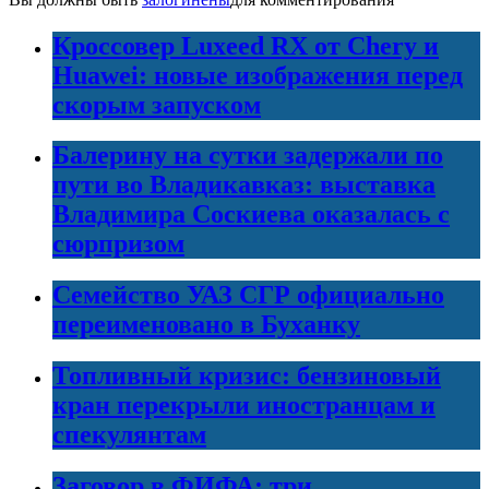
Кроссовер Luxeed RX от Chery и
Huawei: новые изображения перед
скорым запуском
Балерину на сутки задержали по
пути во Владикавказ: выставка
Владимира Соскиева оказалась с
сюрпризом
Семейство УАЗ СГР официально
переименовано в Буханку
Топливный кризис: бензиновый
кран перекрыли иностранцам и
спекулянтам
Заговор в ФИФА: три