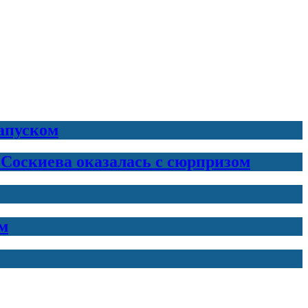
запуском
 Соскиева оказалась с сюрпризом
м