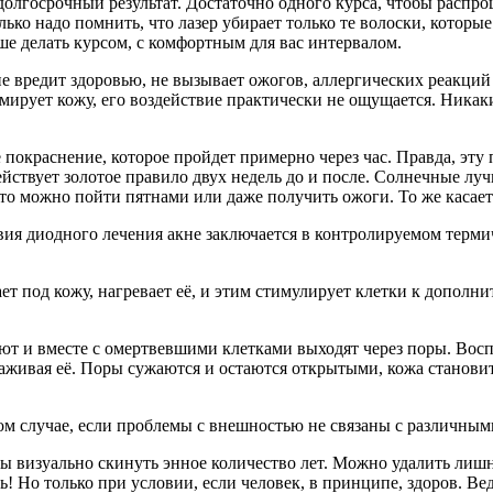
олгосрочный результат. Достаточно одного курса, чтобы распро
ько надо помнить, что лазер убирает только те волоски, которые
ше делать курсом, с комфортным для вас интервалом.
не вредит здоровью, не вызывает ожогов, аллергических реакций
вмирует кожу, его воздействие практически не ощущается. Никак
покраснение, которое пройдет примерно через час. Правда, эту 
действует золотое правило двух недель до и после. Солнечные лу
 то можно пойти пятнами или даже получить ожоги. То же касает
вия диодного лечения акне заключается в контролируемом терми
 под кожу, нагревает её, и этим стимулирует клетки к дополнит
т и вместе с омертвевшими клетками выходят через поры. Восп
аживая её. Поры сужаются и остаются открытыми, кожа становит
том случае, если проблемы с внешностью не связаны с различны
визуально скинуть энное количество лет. Можно удалить лишню
! Но только при условии, если человек, в принципе, здоров. В