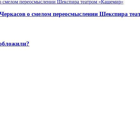
й Черкасов о смелом переосмыслении Шекспира те
 обложили?