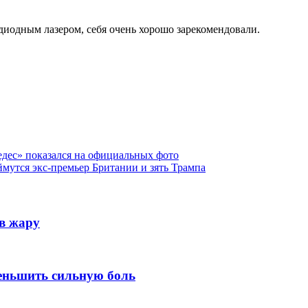
иодным лазером, себя очень хорошо зарекомендовали.
седес» показался на официальных фото
ймутся экс-премьер Британии и зять Трампа
 в жару
еньшить сильную боль