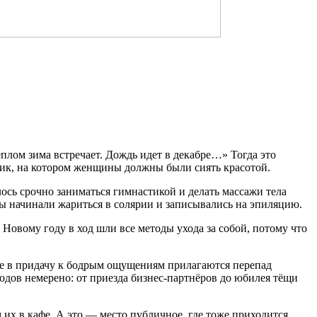
еплом зима встречает. Дождь идет в декабре…» Тогда это
ник, на котором женщины должны были сиять красотой.
илось срочно заниматься гимнастикой и делать массажи тела
ы начинали жариться в солярии и записывались на эпиляцию.
Новому году в ход шли все методы ухода за собой, потому что
где в придачу к бодрым ощущениям прилагаются перепад
водов немерено: от приезда бизнес-партнёров до юбилея тёщи
 их в кафе. А это — место публичное, где тоже приходится