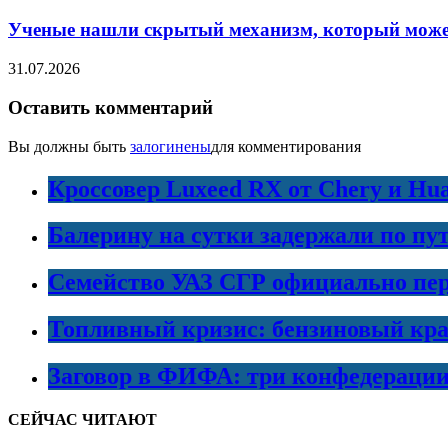
Ученые нашли скрытый механизм, который может
31.07.2026
Оставить комментарий
Вы должны быть
залогинены
для комментирования
Кроссовер Luxeed RX от Chery и Hu
Балерину на сутки задержали по пу
Семейство УАЗ СГР официально пер
Топливный кризис: бензиновый кра
Заговор в ФИФА: три конфедераци
СЕЙЧАС ЧИТАЮТ