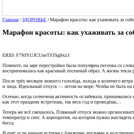
Главная
/
ЗДОРОВЬЕ
/
Марафон красоты: как ухаживать за собо
Марафон красоты: как ухаживать за соб
ERID: F7NfYUJCUneTSTkg9xz3
Помните, на заре перестройки была популярна песенка со слова
воспринималась как красивый песенный образ. А жизнь текла
После трёх месяцев зимнего гололёда, холода и колючего ветра
и лица. Идеальный отпуск — летом на море. Чтобы не быть на
Осенью, когда солнечная активность ослабевала, принимались
как этот праздник встретишь, так весь год и проведёшь…
Теперь же всё смешалось. Пляжный отпуск можно организовать
температур и снег. А корпоратив, на котором нужно выглядеть 
босса.
И ещё: если раньше встречи с близкими друзьями и родственник