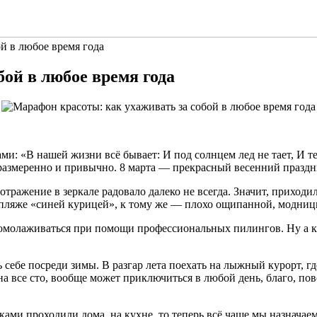
й в любое время года
ой в любое время года
ми: «В нашей жизни всё бывает: И под солнцем лед не тает, И т
 размеренно и привычно. 8 марта — прекрасный весенний празд
 отражение в зеркале радовало далеко не всегда. Значит, приход
 пляже «синей курицей», к тому же — плохо ощипанной, модниц
 омолаживаться при помощи профессиональных пилингов. Ну а к 
 себе посреди зимы. В разгар лета поехать на лыжный курорт, 
на все сто, вообще может приключиться в любой день, благо, по
ами проходили дома, на кухне, то теперь всё чаще мы назначаем