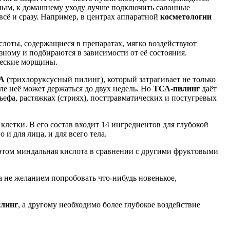
ятным, к домашнему уходу лучше подключить салонные
сё и сразу. Например, в центрах аппаратной
косметологии
слоты, содержащиеся в препаратах, мягко воздействуют
зному и подбираются в зависимости от её состояния.
ческие морщины.
А
(трихлоруксусный пилинг), который затрагивает не только
ле неё может держаться до двух недель. Но
ТСА-пилинг
даёт
ефа, растяжках (стриях), посттравматических и постугревых
летки. В его состав входит 14 ингредиентов для глубокой
и для лица, и для всего тела.
 этом миндальная кислота в сравнении с другими фруктовыми
а не желанием попробовать что-нибудь новенькое,
илинг
, а другому необходимо более глубокое воздействие