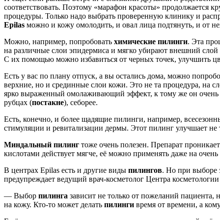
соответствовать. Поэтому «марафон красоты» продолжается кр
процедуры. Только надо выбрать проверенную клинику и распре
Epilas
можно и кожу омолодить, и овал лица подтянуть, и от н
Можно, например, попробовать
химические пилинги
. Эта пр
на различные слои эпидермиса и мягко убирают внешний слой 
С их помощью можно избавиться от черных точек, улучшить цв
Есть у вас по плану отпуск, а вы остались дома, можно попро
верхние, но и срединные слои кожи. Это не та процедура, на с
ярко выраженный омолаживающий эффект, к тому же он очень п
рубцах (
постакне
), себорее.
Есть, конечно, и более щадящие пилинги, например, всесезон
стимуляции и ревитализации дермы. Этот пилинг улучшает не то
Миндальный пилинг
тоже очень полезен. Препарат проникает
кислотами действует мягче, её можно применять даже на очень
В центрах Epilas есть и другие виды
пилингов
. Но при выборе
предупреждает ведущий врач-косметолог Центра косметологии 
— Выбор
пилинга
зависит не только от пожеланий пациента, 
на кожу. Кто-то может делать
пилинги
время от времени, а ком