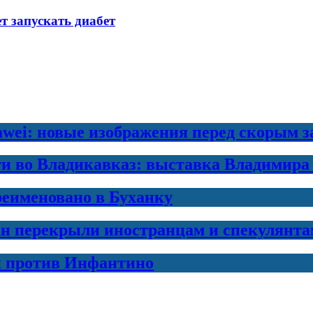
 запускать диабет
awei: новые изображения перед скорым 
ти во Владикавказ: выставка Владимира
еименовано в Буханку
н перекрыли иностранцам и спекулянта
и против Инфантино