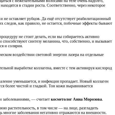
щаться с нежелательными волосами на теле очень надолго,
 находятся в стадии роста. Соответственно, через некоторое
 и не оставляет рубцов. Да ещё отсутствует реабилитационный
их следов, как правило, не остается, побочные эффекты бывают
процедуру не стоит делать, если вы собираетесь активно
чи способствуют синтезу меланина, что, собственно, и вызывает
ся и солярия.
ческом воздействии световой энергии лазера на отдельные
ельной выработке коллагена, вместе с тем активируя кислород
аление уменьшается, и инфекция пропадает. Новый коллаген
ся более чистой и гладкой. Тон кожи выравнивается
ми заболеваниями, — считает
косметолог Анна Морозова
.
ю растительность, в том числе — на лице, разгладить
едь многие заболевания негативно отражаются на внешности.