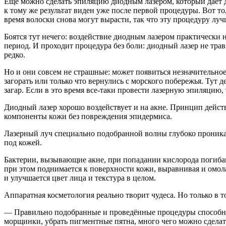
Ещё можно сделать эпиляцию диодным лазером, который даёт д
к тому же результат виден уже после первой процедуры. Вот тол
время волоски снова могут вырасти, так что эту процедуру луч
Боятся тут нечего: воздействие диодным лазером практически 
период. И проходит процедура без боли: диодный лазер не тра
редко.
Но и они совсем не страшные: может появиться незначительное 
загорать или только что вернулись с морского побережья. Тут 
загар. Если в это время все-таки провести лазерную эпиляцию,
Диодный лазер хорошо воздействует и на акне. Принцип дейст
компоненты кожи без повреждения эпидермиса.
Лазерный луч специально подобранной волны глубоко проникает
под кожей.
Бактерии, вызывающие акне, при попадании кислорода погибаю
при этом поднимается к поверхности кожи, выравнивая и омол
и улучшается цвет лица и текстура в целом.
Аппаратная косметология реально творит чудеса. Но только в 
— Правильно подобранные и проведённые процедуры способны 
морщинки, убрать пигментные пятна, много чего можно сделать