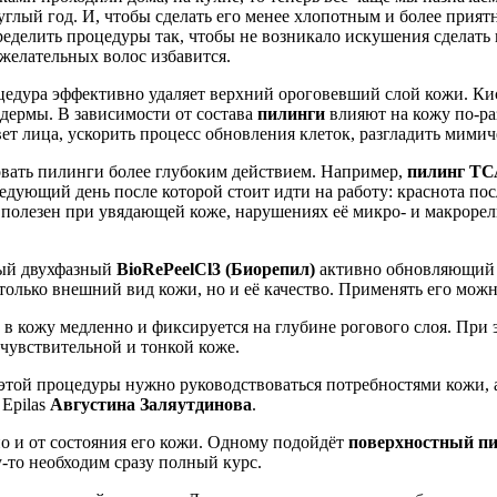
углый год. И, чтобы сделать его менее хлопотным и более при
делить процедуры так, чтобы не возникало искушения сделать в
ежелательных волос избавится.
оцедура эффективно удаляет верхний ороговевший слой кожи. Ки
дермы. В зависимости от состава
пилинги
влияют на кожу по-ра
ет лица, ускорить процесс обновления клеток, разгладить мими
бовать пилинги более глубоким действием. Например,
пилинг ТС
ледующий день после которой стоит идти на работу: краснота пос
олезен при увядающей коже, нарушениях её микро- и макрорель
ный двухфазный
BioRePeelCl3 (Биорепил)
активно обновляющий к
лько внешний вид кожи, но и её качество. Применять его можно 
 в кожу медленно и фиксируется на глубине рогового слоя. При
 чувствительной и тонкой коже.
 этой процедуры нужно руководствоваться потребностями кожи, 
Epilas
Августина Заляутдинова
.
но и от состояния его кожи. Одному подойдёт
поверхностный п
у-то необходим сразу полный курс.