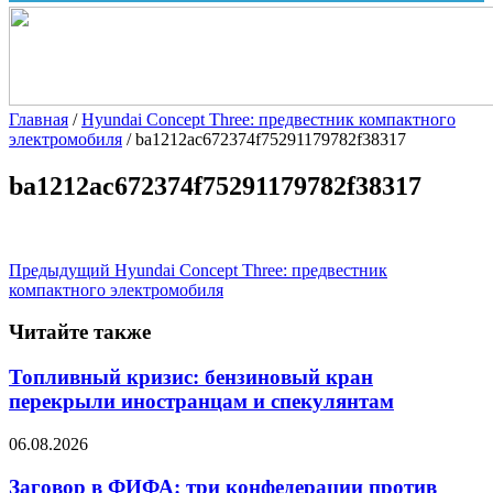
Главная
/
Hyundai Concept Three: предвестник компактного
электромобиля
/
ba1212ac672374f75291179782f38317
ba1212ac672374f75291179782f38317
Предыдущий
Hyundai Concept Three: предвестник
компактного электромобиля
Читайте также
Топливный кризис: бензиновый кран
перекрыли иностранцам и спекулянтам
06.08.2026
Заговор в ФИФА: три конфедерации против