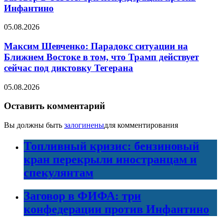
Инфантино
05.08.2026
Максим Шевченко: Парадокс ситуации на
Ближнем Востоке в том, что Трамп действует
сейчас под диктовку Тегерана
05.08.2026
Оставить комментарий
Вы должны быть
залогинены
для комментирования
Топливный кризис: бензиновый
кран перекрыли иностранцам и
спекулянтам
Заговор в ФИФА: три
конфедерации против Инфантино