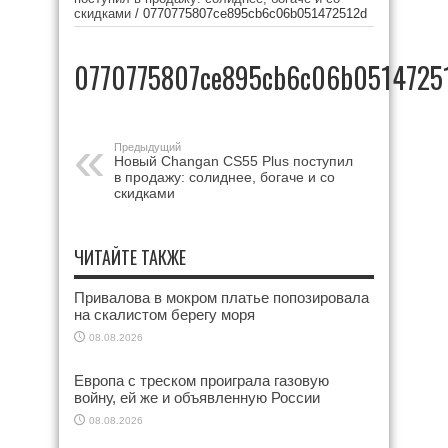
скидками
/
0770775807ce895cb6c06b051472512d
0770775807ce895cb6c06b0514725
Предыдущий
Новый Changan CS55 Plus поступил
в продажу: солиднее, богаче и со
скидками
ЧИТАЙТЕ ТАКЖЕ
Привалова в мокром платье попозировала
на скалистом берегу моря
08.08.2026
Европа с треском проиграла газовую
войну, ей же и объявленную России
08.08.2026