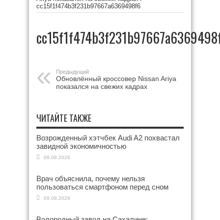
cc15f1f474b3f231b97667a6369498f6
cc15f1f474b3f231b97667a6369498
Предыдущий
Обновлённый кроссовер Nissan Ariya
показался на свежих кадрах
ЧИТАЙТЕ ТАКЖЕ
Возрожденный хэтчбек Audi A2 похвастал
завидной экономичностью
09.08.2026
Врач объяснила, почему нельзя
пользоваться смартфоном перед сном
09.08.2026
Водородный завод на Сахалине: