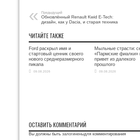
Предыдущий
Обновлённый Renault Kwid E-Tech:
дизайн, как у Dacia, и старая техника
ЧИТАЙТЕ ТАКЖЕ
Ford раскрыл имя и
Мыльные страсти: с
стартовый ценник своего
«Пармские фиалки» 
нового среднеразмерного
привет из далекого
пикапа
прошлого
09.08.2026
09.08.2026
ОСТАВИТЬ КОММЕНТАРИЙ
Вы должны быть
залогинены
для комментирования