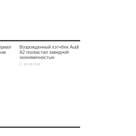
ериал
Возрожденный хэтчбек Audi
как
A2 похвастал завидной
экономичностью
09.08.2026