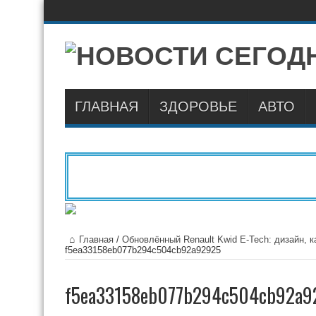
ГЛАВНАЯ
ЗДОРОВЬЕ
АВТО
Главная
/
Обновлённый Renault Kwid E-Tech: дизайн, ка
f5ea33158eb077b294c504cb92a92925
f5ea33158eb077b294c504cb92a9