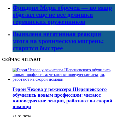
Фридрих Мерц обречен — но мавр
обделал еще не все делишки
германских оружейников
Выявлена негативная реакция
мозга на хроническую мигрень:
старится быстрее
СЕЙЧАС ЧИТАЮТ
Герои Чехова у режиссера Шерешевского
обучились новым профессиям: читают
киноведческие лекции, работают на скорой
помощи
31.01.2026