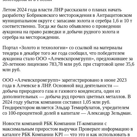
Летом 2024 года власти ЛНР рассказали о планах начать
разработку Бобриковского месторождения в Антрацитовском
муниципальном округе с запасами золота и серебра 1,6 и 10 т
соответственно. Тогда же было объявлено о проведении
аукциона на право разведки и добычи рудного золота и
серебра на месторождении.
Портал «Золото и технологии» со ссылкой на материалы
тендера в декабре того же года сообщил, что победителем
аукциона стало ООО «Алчевскпромгрупп», предложившее за
20-летнюю лицензию 783,78 млн руб. при стартовой цене 35,6
млн руб.
ООО «Алчевскпромгрупп» зарегистрировано в июне 2023
года в Алчевске в ЛНР. Основной вид деятельности —
добыча природного газа и газового конденсата, один из
дополнительных — добыча руд прочих цветных металлов. В
2024 году убыток компании составил 1,05 млн руб.
Гендиректором является Эльдар Темирбулатов, учредителем
со 100-процентной долей в капитале — Александр Зельдман.
Новости компаний РБК Компании IT-компании с
максимальным приростом выручки Проверьте информацию в
каталоге
РБК Компании KPI — что это и как использовать в