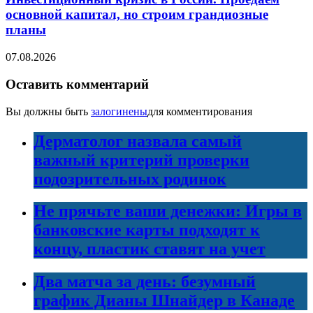
основной капитал, но строим грандиозные
планы
07.08.2026
Оставить комментарий
Вы должны быть
залогинены
для комментирования
Дерматолог назвала самый
важный критерий проверки
подозрительных родинок
Не прячьте ваши денежки: Игры в
банковские карты подходят к
концу, пластик ставят на учет
Два матча за день: безумный
график Дианы Шнайдер в Канаде