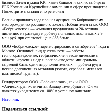
бизнесе Зачем нужны KPI, какие бывают и как их выбирать
РБК Компании Крупнейшие компании в сфере производства
Посмотрите в каталоге по регионам
Весной прошлого года прошел аукцион по Бобриковскому
месторождению россыпного золота. Победителем стало ООО
«Бобриковское» — компания предложила за 20-летнюю
лицензию на разведку и добычу полезных ископаемых 2,9
млн руб. при стартовой цене 865,6 тыс.
ООО «Бобриковское» зарегистрировано в октябре 2024 года в
Москве. Основной вид деятельности — работы
геологоразведочные, геофизические и геохимические в
области изучения недр и воспроизводства минерально-
сырьевой базы, один из дополнительных — добыча руд и
песков драгоценных металлов (золота, серебра и металлов
платиновой группы).
Гендиректором ООО «Бобриковское», как и ООО
«Алчевскгрупп», значится Эльдар Темирбулатов. Он же
является учредителем со 100% в уставном капитале.
Источник
Поделиться ссылкой: