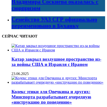
Владимира Соскиева оказалась с
сюрпризом
Семейство УАЗ СГР официально
переименовано в Буханку
СЕЙЧАС ЧИТАЮТ
Катар закрыл воздушное пространство из-
за войны США и Израиля с Ираном
23.06.2025
Кодекс этики для Овечкина и других:
Минспорта разрабатывает очередную
«инструкцию по поведению»