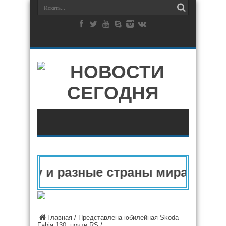
вропу и разные страны мира в 2025
Главная
/
Представлена юбилейная Skoda
Fabia 130: почти RS
/