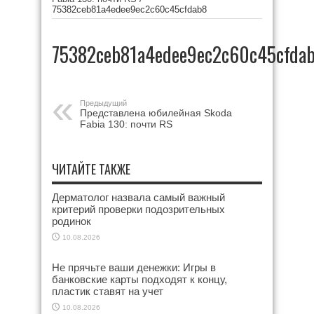
75382ceb81a4edee9ec2c60c45cfdab8
75382ceb81a4edee9ec2c60c45cfda
Предыдущий
Представлена юбилейная Skoda
Fabia 130: почти RS
ЧИТАЙТЕ ТАКЖЕ
Дерматолог назвала самый важный
критерий проверки подозрительных
родинок
10.08.2026
Не прячьте ваши денежки: Игры в
банковские карты подходят к концу,
пластик ставят на учет
10.08.2026