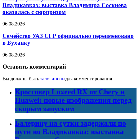
Владикавказ: выставка Владимира Соскиева
оказалась с сюрпризом
06.08.2026
Семейство УАЗ СГР официально переименовано
в Буханку
06.08.2026
Оставить комментарий
Вы должны быть
залогинены
для комментирования
Кроссовер Luxeed RX от Chery и
Huawei: новые изображения перед
скорым запуском
Балерину на сутки задержали по
пути во Владикавказ: выставка