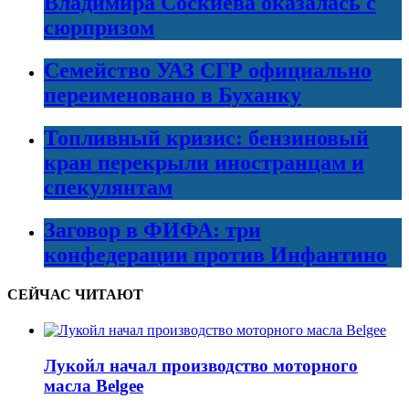
Владимира Соскиева оказалась с
сюрпризом
Семейство УАЗ СГР официально
переименовано в Буханку
Топливный кризис: бензиновый
кран перекрыли иностранцам и
спекулянтам
Заговор в ФИФА: три
конфедерации против Инфантино
СЕЙЧАС ЧИТАЮТ
Лукойл начал производство моторного
масла Belgee