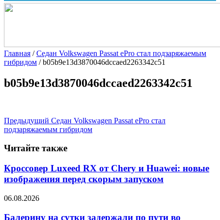
Главная
/
Седан Volkswagen Passat ePro стал подзаряжаемым
гибридом
/
b05b9e13d3870046dccaed2263342c51
b05b9e13d3870046dccaed2263342c51
Предыдущий
Седан Volkswagen Passat ePro стал
подзаряжаемым гибридом
Читайте также
Кроссовер Luxeed RX от Chery и Huawei: новые
изображения перед скорым запуском
06.08.2026
Балерину на сутки задержали по пути во