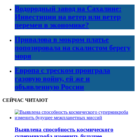
Водородный завод на Сахалине:
Инвестиции на ветер или ветер
перемен в экономике?
Привалова в мокром платье
попозировала на скалистом берегу
моря
Европа с треском проиграла
газовую войну, ей же и
объявленную России
СЕЙЧАС ЧИТАЮТ
Выявлена способность космического
супермикроба изменить будущее