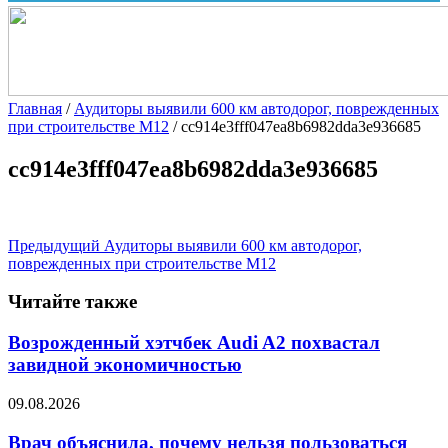
Главная
/
Аудиторы выявили 600 км автодорог, поврежденных
при строительстве М12
/
cc914e3fff047ea8b6982dda3e936685
cc914e3fff047ea8b6982dda3e936685
Предыдущий
Аудиторы выявили 600 км автодорог,
поврежденных при строительстве М12
Читайте также
Возрожденный хэтчбек Audi A2 похвастал
завидной экономичностью
09.08.2026
Врач объяснила, почему нельзя пользоваться