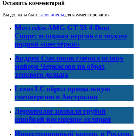
Оставить комментарий
Вы должны быть
залогинены
для комментирования
Mercedes-AMG GT 53 4-Door
Coupe: младшая версия со звуком
рядной «шестёрки»
Андрей Смоляков сменил шляпу
майора Черкасова на образ
теневого дельца
Lexus LC обрел прощальную
спецверсию в Австралии
Дерматолог назвала грубой
ошибкой посещение солярия
Инвестиционный кризис в России.