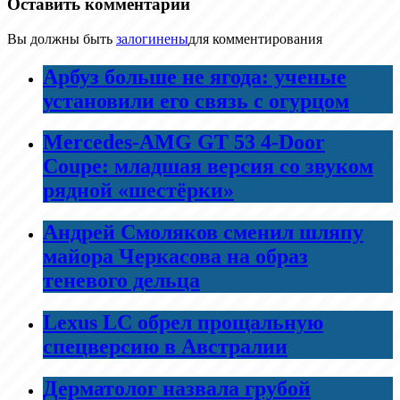
Оставить комментарий
Вы должны быть
залогинены
для комментирования
Арбуз больше не ягода: ученые
установили его связь с огурцом
Mercedes-AMG GT 53 4-Door
Coupe: младшая версия со звуком
рядной «шестёрки»
Андрей Смоляков сменил шляпу
майора Черкасова на образ
теневого дельца
Lexus LC обрел прощальную
спецверсию в Австралии
Дерматолог назвала грубой