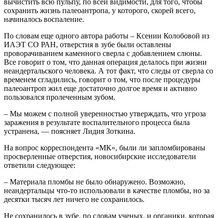
вычистить всю пульпу, по всей видимости, для того, чтобы
сохранить жизнь палеоантропа, у которого, скорей всего,
начиналось воспаление.
По словам еще одного автора работы – Ксении Колобовой из
ИАЭТ СО РАН, отверстия в зубе были оставлены
проворачиванием каменного сверла с добавлением слюны.
Все говорит о том, что данная операция делалось при жизни
неандертальского человека. А тот факт, что следы от сверла со
временем сгладились, говорит о том, что после процедуры
палеоантроп жил еще достаточно долгое время и активно
пользовался пролеченным зубом.
– Мы можем с полной уверенностью утверждать, что угроза
заражения в результате воспалительного процесса была
устранена, — поясняет Лидия Зоткина.
На вопрос корреспондента «МК», были ли запломбированы
просверленные отверстия, новосибирские исследователи
ответили следующее:
– Материала пломбы не было обнаружено. Возможно,
неандертальцы что-то использовали в качестве пломбы, но за
десятки тысяч лет ничего не сохранилось.
Не сохранилось в зубе, по словам ученых, и органики, которая