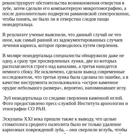
реконструирует обстоятельства возникновения отверстия в
зубе, затем сделали его компьютерную микротомографию, а
после дополнительно подвергли рамановской спектроскопии,
чтобы понять, не было ли в отверстии следов пищи
неандертальца.
В результате ученые выяснили, что данный случай не что
иное, как самый ранний из задокументированных случаев
лечения кариеса, которое проводилось путем сверления.
В моляре неандертальца специалисты обнаружили даже не
одну, а сразу три просверленных лунки, две из которых
располагаются строго над каналами, а третья находится
немного сбоку. Не исключено, сделали вывод современные
исследователи, что третья лунка была сделана по ошибке, а в
качестве инструмента использовалось «острое каменное
орудие небольшого размера», вероятно, напоминавшее иглу.
Зуб неандертальца со следами сверления каменной иглой.
Фото предоставлено пресс-службой Института археологии и
этнографии СО РАН.
Эскулапы XXI века пришли также к выводу, что целью
стоматолога среднего палеолита было не только удаление
кариозных повреждений зуба, – они сверлили вглубь, чтобы