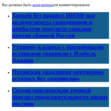
Вы должны быть
залогинены
для комментирования
Хоккей без правил: ИИХФ под
аплодисменты скандинавов и
прибалтов продлила санкции
против сборной России
Утяшеву в платье с прозрачными
вставками сравнили с Изабель
Аджани
Натовская «коалиция мертвецов»
осталась без «паровозов»
Создан максимально точный
прогноз продолжительности жизни
россиян