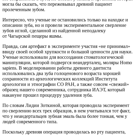
могла бы сказать, что пережевывал древний пациент
пролеченным зубом.
Интересно, что ученые не остановились только на находке и
описании зуба, но и провели экспериментальное сверление
зубов иглой, сделанной из найденной неподалеку
от Чагырской пещеры яшмы.
Правда, сам артефакт в эксперименте участия «не принимал»
ввиду своей особой хрупкости и большой ценности для науки.
Ученые использовали для воссоздания стоматологической
манипуляции, которой подвергся неандерталец, моляры Homo
sapiens. В моделировании работы древнего дантиста
использовались два зуба голоценового возраста хорошей
сохранности из археологических коллекций Института
археологии и этнографии СО РАН, а также совсем «свежий»
образец нашего современника, сотрудника ИАЭТ, который
накануне прошел процедуру удаления зуба.
По словам Лидии Зоткиной, которая проводила эксперимент
по сверлению всех трех образцов, в нем учитывался тот факт,
что у неандертальцев зубная эмаль была более тонкая, чем у
людей современного типа.
Поскольку древняя операция проводилась во рту пациента,