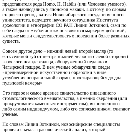
представителя рода Homo, H. Habilis (или Человека умелого),
а также наблюдались у японской макаки. Поэтому, по словам
старшего преподавателя Новосибирского государственного
университета, ведущего научного сотрудника Института
археологии и этнографии СО РАН Лидии Зоткиной, сами по
себе следы от «зубочисток» не являются маркером действий,
которые могли свидетельствовать о поведении более развитых
существ.
Совсем другое дело – нижний левый второй моляр (то
есть седьмой зуб от центра нижней челюсти с левой стороны)
взрослого неандертальца, обнаруженный недавно в
Чагырской пещере. В нем ученые обнаружили следы
«преднамеренной искусственной обработки в виде
углубления неправильной формы, простирающейся до дна
пульповой камеры».
Это первое и самое древнее свидетельство инвазивного
стоматологического вмешательства, а именно сверления (или
прокручивания каменным инструментом), выполненного
либо самим индивидуумом, либо его соплеменником, считают
ученые.
По словам Лидии Зоткиной, новосибирские специалисты
провели сначала трасологический анализ, который