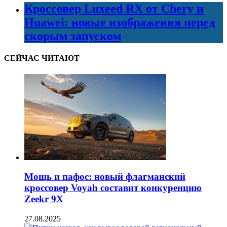
Кроссовер Luxeed RX от Chery и
Huawei: новые изображения перед
скорым запуском
СЕЙЧАС ЧИТАЮТ
Мощь и пафос: новый флагманский
кроссовер Voyah составит конкуренцию
Zeekr 9X
27.08.2025