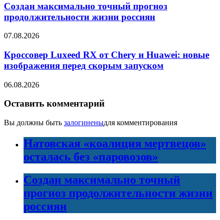
Создан максимально точный прогноз
продолжительности жизни россиян
07.08.2026
Кроссовер Luxeed RX от Chery и Huawei: новые
изображения перед скорым запуском
06.08.2026
Оставить комментарий
Вы должны быть
залогинены
для комментирования
Натовская «коалиция мертвецов»
осталась без «паровозов»
Создан максимально точный
прогноз продолжительности жизни
россиян