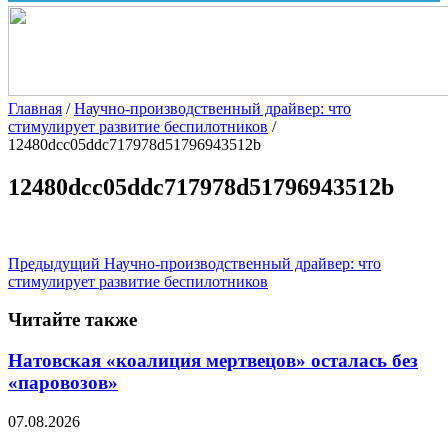
Главная
/
Научно-производственный драйвер: что
стимулирует развитие беспилотников
/
12480dcc05ddc717978d51796943512b
12480dcc05ddc717978d51796943512b
Предыдущий
Научно-производственный драйвер: что
стимулирует развитие беспилотников
Читайте также
Натовская «коалиция мертвецов» осталась без
«паровозов»
07.08.2026