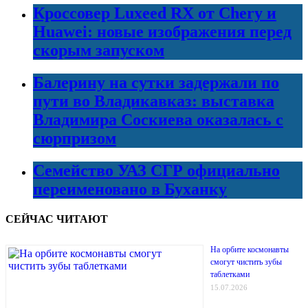
Кроссовер Luxeed RX от Chery и
Huawei: новые изображения перед
скорым запуском
Балерину на сутки задержали по
пути во Владикавказ: выставка
Владимира Соскиева оказалась с
сюрпризом
Семейство УАЗ СГР официально
переименовано в Буханку
СЕЙЧАС ЧИТАЮТ
На орбите космонавты
смогут чистить зубы
таблетками
15.07.2026