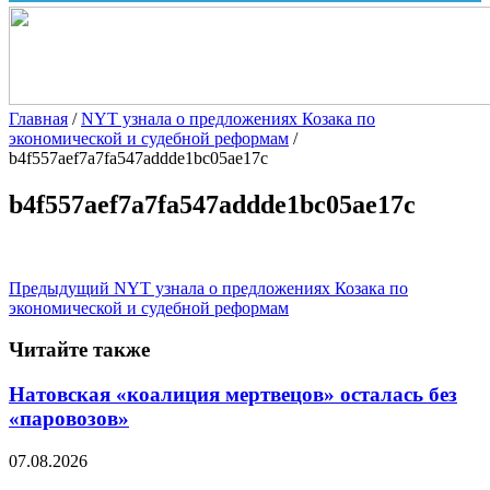
Главная
/
NYT узнала о предложениях Козака по
экономической и судебной реформам
/
b4f557aef7a7fa547addde1bc05ae17c
b4f557aef7a7fa547addde1bc05ae17c
Предыдущий
NYT узнала о предложениях Козака по
экономической и судебной реформам
Читайте также
Натовская «коалиция мертвецов» осталась без
«паровозов»
07.08.2026