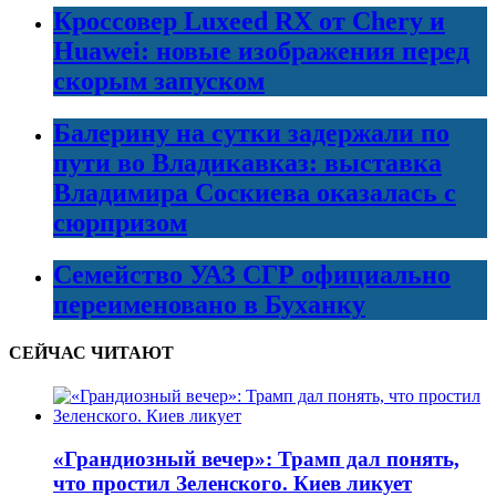
Кроссовер Luxeed RX от Chery и
Huawei: новые изображения перед
скорым запуском
Балерину на сутки задержали по
пути во Владикавказ: выставка
Владимира Соскиева оказалась с
сюрпризом
Семейство УАЗ СГР официально
переименовано в Буханку
СЕЙЧАС ЧИТАЮТ
«Грандиозный вечер»: Трамп дал понять,
что простил Зеленского. Киев ликует