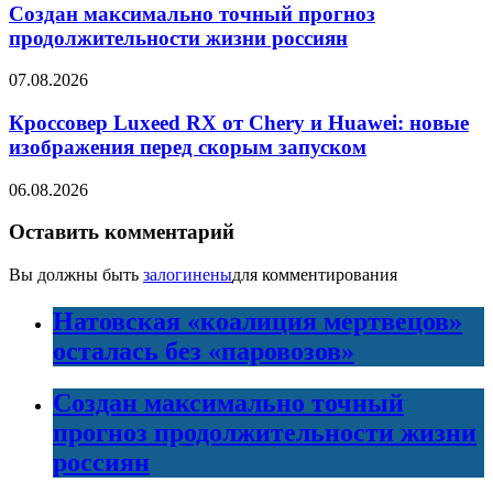
Создан максимально точный прогноз
продолжительности жизни россиян
07.08.2026
Кроссовер Luxeed RX от Chery и Huawei: новые
изображения перед скорым запуском
06.08.2026
Оставить комментарий
Вы должны быть
залогинены
для комментирования
Натовская «коалиция мертвецов»
осталась без «паровозов»
Создан максимально точный
прогноз продолжительности жизни
россиян