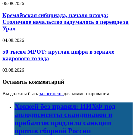
06.08.2026
Кремлёвская сибириада, начало исхода:
Столичное начальство задумалось о переезде за
Урал
04.08.2026
50 тысяч МРОТ: круглая цифра в зеркале
кадрового голода
03.08.2026
Оставить комментарий
Вы должны быть
залогинены
для комментирования
Хоккей без правил: ИИХФ под
аплодисменты скандинавов и
прибалтов продлила санкции
против сборной России