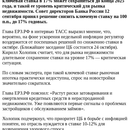
ключевая ставка в 17% может сохраниться до конца 2025
года, и такой ее уровень критический для рынка
недвижимости.
Совет директоров Банка России 12
сентября принял решение снизить ключевую ставку на 100
п.п., до 17% годовых.
Глава ЕРЗ.РФ в интервью ТАСС выразил мнение, что,
вероятно, на фоне ускорения недельной инфляции регулятор
воздержится от поспешных решений по снижению ставки в
октябре. (Ближайшее заседание ЦБ состоится 24 октября).
Кирилл Холопик считает, что для рынка недвижимости
длительное сохранение ставки на уровне 17% — критическая
ситуация.
По словам эксперта, при такой ключевой ставке рыночная
ипотека практически недоступна, спрос на новостройки
значительно сократился.
Глава ЕРЗ.РФ пояснил: «Растут риски затоваривания и
омертвления кредитных средств в нераспроданной
недвижимости. Уже появляются первые сигналы о проблемах
застройщиков с обслуживанием займов».
Холопик подчеркнул, что приоритет ЦБ в борьбе с инфляцией
понятен, но отрасль нуждается в ставке 10-12% для
возвращения здорового спроса.