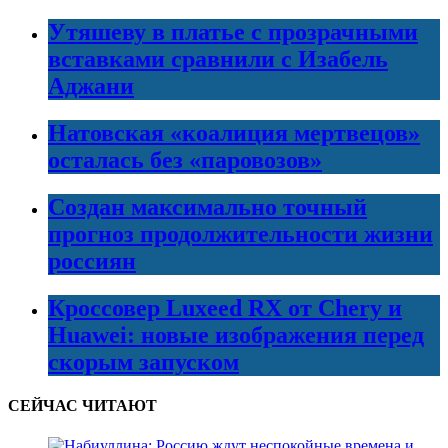
Утяшеву в платье с прозрачными
вставками сравнили с Изабель
Аджани
Натовская «коалиция мертвецов»
осталась без «паровозов»
Создан максимально точный
прогноз продолжительности жизни
россиян
Кроссовер Luxeed RX от Chery и
Huawei: новые изображения перед
скорым запуском
СЕЙЧАС ЧИТАЮТ