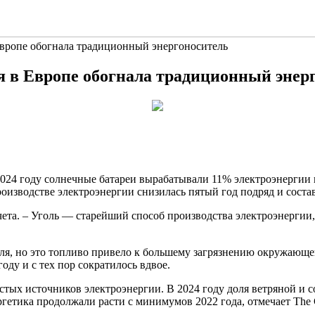
 Европе обогнала традиционный энергоноситель
ия в Европе обогнала традиционный энер
2024 году солнечные батареи вырабатывали 11%
электроэнергии 
оизводстве электроэнергии снизилась пятый год подряд и состав
чета. – Уголь — старейший способ производства электроэнергии
ля, но это топливо привело к большему загрязнению окружающе
году и с тех пор сократилось вдвое.
стых источников электроэнергии. В 2024 году доля ветряной и 
ргетика продолжали расти с минимумов 2022 года, отмечает The 