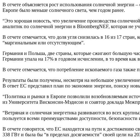
В отчете объясняется рост использования солнечной энергии –
Европе было меньше солнечного света, чем годом ранее.
“Это хорошая новость, что увеличение производства солнечно
аналитик по солнечной энергии в BloombergNEF, которая не уча
В отчете отмечается, что доля угля снизилась в 16 из 17 стран
“маргинальным или отсутствующим”.
Германия и Польша, две страны, которые сжигают большую част
Германии упала на 17% в годовом исчислении, в то время как в
В отчете отмечается, что потребление ископаемого газа также
Результаты были получены, несмотря на небольшое увеличение 
В ответ ЕС представил план по экономии энергии, поиску нов
“Политика и рынки в Европе позволили возобновляемым источни
из Университета Висконсин-Мэдисон и соавтор доклада Межпр
“Ветряная и солнечная энергетика развиваются во всех крупн
пользуется всеми преимуществами доступности, безопасности 
В отчете говорится, что ЕС находится на пути к достижению с
338 ГВт и была бы “в пределах досягаемости” своей цели на 20