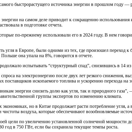
 самого быстрорастущего источника энергии в прошлом году — р
й энергии на самом деле приводит к сокращению использования
ствовала в подготовке отчета.
, которые по-прежнему использовали его в 2024 году. В нем говор
ь угля в Европе, были одними из тех, где произошел переход к 
 Польше она упала на 8%, говорится в отчете.
 продолжало испытывать “структурный спад”, снизившись в 14 из
спроса на электроэнергию после двух лет резкого снижения, вы
ых поставщиков ископаемого топлива и ускорению перехода на 
кам энергии снизить долю как угля, так и природного газа”, —
авительственной группы экспертов по изменению климата.
ых экономиках, но в Китае продолжает расти потребление угля,
и чистоты воздуха, которые обеспечивают возобновляемые исто
воей цели по увеличению установленной солнечной мощности до 40
30 год в 750 ГВт, если бы сохранила текущие темпы роста.