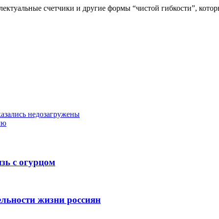
лектуальные счетчики и другие формы “чистой гибкости”, котор
казались недозагружены
ую
язь с огурцом
льности жизни россиян