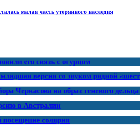
сталась малая часть утерянного наследия
новили его связь с огурцом
 младшая версия со звуком рядной «шес
ра Черкасова на образ теневого дельца
рсию в Австралии
й посещение солярия