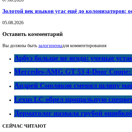
Золотой век языков угас ещё до колонизаторов: о
05.08.2026
Оставить комментарий
Вы должны быть
залогинены
для комментирования
Арбуз больше не ягода: ученые уста
Mercedes-AMG GT 53 4-Door Coupe:
Андрей Смоляков сменил шляпу майо
Lexus LC обрел прощальную спецве
Дерматолог назвала грубой ошибко
СЕЙЧАС ЧИТАЮТ