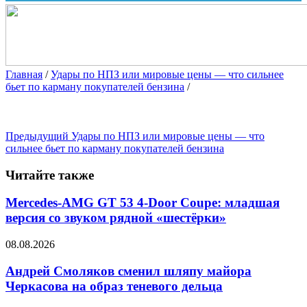
Главная
/
Удары по НПЗ или мировые цены — что сильнее
бьет по карману покупателей бензина
/
Предыдущий
Удары по НПЗ или мировые цены — что
сильнее бьет по карману покупателей бензина
Читайте также
Mercedes-AMG GT 53 4-Door Coupe: младшая
версия со звуком рядной «шестёрки»
08.08.2026
Андрей Смоляков сменил шляпу майора
Черкасова на образ теневого дельца