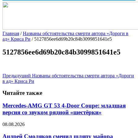
Главная
/
Названы обстоятельства смерти автора «Дороги в
ад» Криса Ри
/
5127856ee6d69b20c84b3099851641e5
5127856ee6d69b20c84b3099851641e5
Предыдущий
Названы обстоятельства смерти автора «Дороги
в ад» Криса Ри
Читайте также
Mercedes-AMG GT 53 4-Door Coupe: младшая
версия со звуком рядной «шестёрки»
08.08.2026
Андрей Смоляков сменил шляпу майора